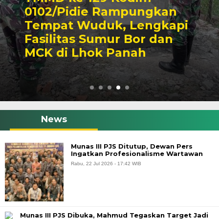
0102/Pidie Rampungkan
Tempat Wuduk, Lengkapi
Fasilitas Sumur Bor dan
MCK di Lhok Panah
News
Munas III PJS Ditutup, Dewan Pers
Ingatkan Profesionalisme Wartawan
Rabu, 22 Jul 2026 - 17:42 WIB
Munas III PJS Dibuka, Mahmud Tegaskan Target Jadi