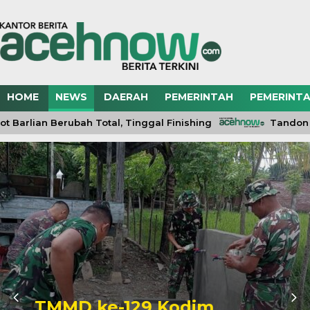
HOME
NEWS
DAERAH
PEMERINTAH
PEMERINTA
arlian Berubah Total, Tinggal Finishing
Tandon Air
TMMD ke-129 Kodim