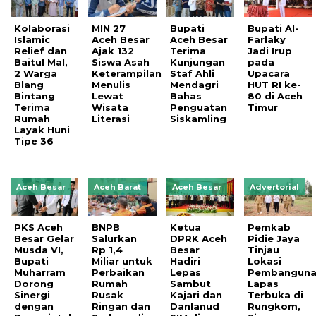
Kolaborasi
MIN 27
Bupati
Bupati Al-
Islamic
Aceh Besar
Aceh Besar
Farlaky
Relief dan
Ajak 132
Terima
Jadi Irup
Baitul Mal,
Siswa Asah
Kunjungan
pada
2 Warga
Keterampilan
Staf Ahli
Upacara
Blang
Menulis
Mendagri
HUT RI ke-
Bintang
Lewat
Bahas
80 di Aceh
Terima
Wisata
Penguatan
Timur
Rumah
Literasi
Siskamling
Layak Huni
Tipe 36
Aceh Besar
Aceh Barat
Aceh Besar
Advertorial
PKS Aceh
BNPB
Ketua
Pemkab
Besar Gelar
Salurkan
DPRK Aceh
Pidie Jaya
Musda VI,
Rp 1,4
Besar
Tinjau
Bupati
Miliar untuk
Hadiri
Lokasi
Muharram
Perbaikan
Lepas
Pembangun
Dorong
Rumah
Sambut
Lapas
Sinergi
Rusak
Kajari dan
Terbuka di
dengan
Ringan dan
Danlanud
Rungkom,