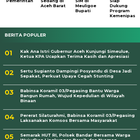
Pemerintah
Sedang di
SIM di
Siap
Aceh Barat
Meuligoe
Dukung
Bupati
Program
Kemenipas
BERITA POPULER
Kak Ana Istri Gubernur Aceh Kunjungi Simeulue,
Ketua KPA Ucapkan Terima Kasih dan Apresiasi
Sertu Sugianto Dampingi Posyandu di Desa Jadi
Sepakat, Perkuat Upaya Cegah Stunting
Babinsa Koramil 03/Pegasing Bantu Warga
Bangun Rumah, Wujud Kepedulian di Wilayah
Binaan
Pererat Silaturahmi, Babinsa Koramil 03/Pegasing
Laksanakan Komsos Bersama Masyarakat
Semarak HUT RI, Polsek Bandar Bersama Warga
Wujudkan Lingkungan Bersih dan Nyaman