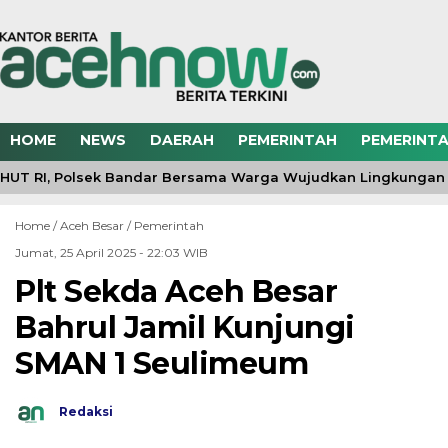
HOME
NEWS
DAERAH
PEMERINTAH
PEMERINTA
UT RI, Polsek Bandar Bersama Warga Wujudkan Lingkungan 
Home /
Aceh Besar
/
Pemerintah
Jumat, 25 April 2025 - 22:03 WIB
Plt Sekda Aceh Besar
Bahrul Jamil Kunjungi
SMAN 1 Seulimeum
Redaksi