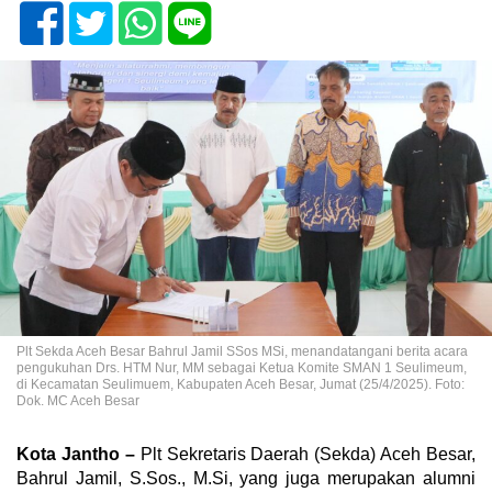
Plt Sekda Aceh Besar Bahrul Jamil SSos MSi, menandatangani berita acara
pengukuhan Drs. HTM Nur, MM sebagai Ketua Komite SMAN 1 Seulimeum,
di Kecamatan Seulimuem, Kabupaten Aceh Besar, Jumat (25/4/2025). Foto:
Dok. MC Aceh Besar
Kota Jantho –
Plt Sekretaris Daerah (Sekda) Aceh Besar,
Bahrul Jamil, S.Sos., M.Si, yang juga merupakan alumni