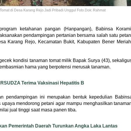
omat di Desa Karang Rejo.Jadi Pribadi Unggul Foto.Dok: Rahmat
ogram ketahanan pangan (Hanpangan), Babinsa Korami
aksanakan pendampingan pertanian bersama salah satu petan
Desa Karang Rejo, Kecamatan Bukit, Kabupaten Bener Meriah
ecek kondisi tanaman tomat milik Bapak Surya (43), sekaligu
embasmian hama yang berpotensi merusak tanaman.
r RSUDZA Terima Vaksinasi Hepatitis B
n pendampingan ini merupakan bentuk kepedulian Babins
us upaya mendorong petani agar mampu menghasilkan tanama
nilai jual tinggi saat masa panen tiba.
atkan Pemerintah Daerah Turunkan Angka Laka Lantas