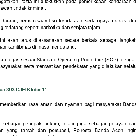
gatakan, razia ini difokuskan pada pemeriksaan kendaraan d
awan tindak kriminal.
daraan, pemeriksaan fisik kendaraan, serta upaya deteksi din
erlarang seperti narkotika dan senjata tajam.
ni akan terus dilaksanakan secara berkala sebagai langka
guan kamtibmas di masa mendatang.
aan tugas sesuai Standard Operating Procedure (SOP), denga
asyarakat, serta memastikan pendekatan yang dilakukan selal
as 393 CJH Kloter 11
u memberikan rasa aman dan nyaman bagi masyarakat Band
ak sebagai penegak hukum, tetapi juga sebagai pelayan da
an yang ramah dan persuasif, Polresta Banda Aceh ingi