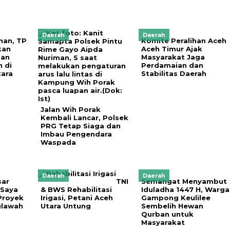
Daerah
Daerah
an, TP
Komite Peralihan Aceh
kan
Aceh Timur Ajak
dan
Masyarakat Jaga
 di
Perdamaian dan
ara
Stabilitas Daerah
Jalan Wih Porak
Kembali Lancar, Polsek
PRG Tetap Siaga dan
Imbau Pengendara
Waspada
Daerah
Daerah
sar
TNI
Semangat Menyambut
 Saya
& BWS Rehabilitasi
Iduladha 1447 H, Warga
Proyek
Irigasi, Petani Aceh
Gampong Keulilee
ulawah
Utara Untung
Sembelih Hewan
Qurban untuk
Masyarakat