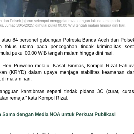
 dan Polsek jajaran setempat menggelar razia dengan fokus utama pada
tas, Jumat (30/5/2025) dimulai pukul 00.00 WIB tengah malam hingga dini hari.
 atau 84 personel gabungan Polresta Banda Aceh dan Polse
n fokus utama pada pencegahan tindak kriminalitas sert
imulai pukul 00.00 WIB tengah malam hingga dini hari.
 Heri Purwono melalui Kasat Binmas, Kompol Rizal Fahluv
katkan (KRYD) dalam upaya menjaga stabilitas keamanan da
 di malam hari.
ngguan kamtibmas seperti tindak pidana 3C (curat, curas
lan remaja,” kata Kompol Rizal.
ja Sama dengan Media NOA untuk Perkuat Publikasi