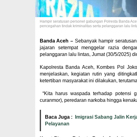
Hampir seratusan personel gabungan Polresta Banda Aceh
pencegahan tindak kriminalitas serta pelanggaran lalu lin
Banda Aceh –
Sebanyak hampir seratusan
jajaran setempat menggelar razia denga
pelanggaran lalu lintas, Jumat (30/5/2025) d
Kapolresta Banda Aceh, Kombes Pol Joko
menjelaskan, kegiatan rutin yang diting
ketertiban masyarakat ini dilakukan, terutama
“Kita harus waspada terhadap potensi ga
curanmor), peredaran narkoba hingga kenaka
Baca Juga :
Imigrasi Sabang Jalin Ker
Pelayanan