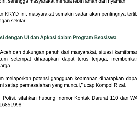
lri, sehingga masyarakat merasa lebih aman dan nyaman.
tan KRYD ini, masyarakat semakin sadar akan pentingnya terti
gan sekitar.
asi dengan UI dan Apkasi dalam Program Beasiswa
 Aceh dan dukungan penuh dari masyarakat, situasi kamtibma
um setempat diharapkan dapat terus terjaga, memberika
arga.
 dalam melaporkan potensi gangguan keamanan diharapkan dapa
i setiap permasalahan yang muncul,” ucap Kompol Rizal.
 Polisi, silahkan hubungi nomor Kontak Darurat 110 dan W
316851998,”