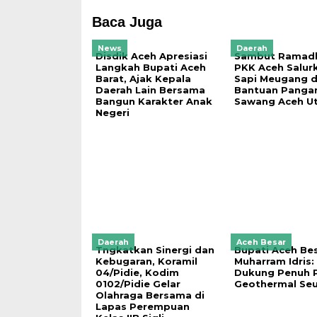
Baca Juga
News
Daerah
Disdik Aceh Apresiasi
Sambut Ramadh
Langkah Bupati Aceh
PKK Aceh Salur
Barat, Ajak Kepala
Sapi Meugang 
Daerah Lain Bersama
Bantuan Pangan
Bangun Karakter Anak
Sawang Aceh Ut
Negeri
Daerah
Aceh Besar
Tngkatkan Sinergi dan
Bupati Aceh Be
Kebugaran, Koramil
Muharram Idris:
04/Pidie, Kodim
Dukung Penuh 
0102/Pidie Gelar
Geothermal Se
Olahraga Bersama di
Lapas Perempuan