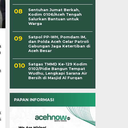
Sentuhan Jumat Berkah,
Kodim 0106/Aceh Tengah
Salurkan Bantuan untuk
Warga
Satpol PP-WH, Pomdam IM,
dan Polda Aceh Gelar Patroli
a
Gabungan Jaga Ketertiban di
Aceh Besar
h
Satgas TMMD Ke-129 Kodim
0102/Pidie Bangun Tempat
n
Wudhu, Lengkapi Sarana Air
Bersih di Masjid Al Furqan
PAPAN INFORMASI
k
s