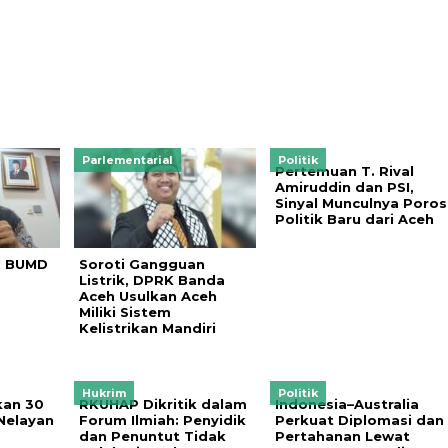
Parlementarial
Politik
Pertemuan T. Rival
Amiruddin dan PSI,
Sinyal Munculnya Poros
Politik Baru dari Aceh
U BUMD
Soroti Gangguan
Listrik, DPRK Banda
Aceh Usulkan Aceh
Miliki Sistem
Kelistrikan Mandiri
Hukrim
Politik
kan 30
RKUHAP Dikritik dalam
Indonesia–Australia
Nelayan
Forum Ilmiah: Penyidik
Perkuat Diplomasi dan
dan Penuntut Tidak
Pertahanan Lewat