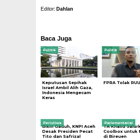
Editor:
Dahlan
Baca Juga
Politik
Politik
Keputusan Sepihak
FPRA Tolak RU
Israel Ambil Alih Gaza,
Indonesia Mengecam
Keras
Peristiwa
Parlementarial
Bikin Gaduh, KNPI Aceh
TA Khalid Salur
Desak Presiden Pecat
Coolbox untuk 
Tito dan Safrizal
di Bireuen