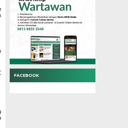
r
n
r
,
FACEBOOK
”
g
a