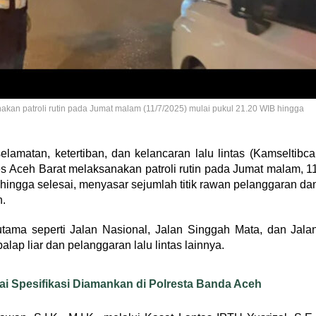
nakan patroli rutin pada Jumat malam (11/7/2025) mulai pukul 21.20 WIB hingga
matan, ketertiban, dan kelancaran lalu lintas (Kamseltibca
res Aceh Barat melaksanakan patroli rutin pada Jumat malam, 1
 hingga selesai, menyasar sejumlah titik rawan pelanggaran da
.
r utama seperti Jalan Nasional, Jalan Singgah Mata, dan Jala
lap liar dan pelanggaran lalu lintas lainnya.
ai Spesifikasi Diamankan di Polresta Banda Aceh