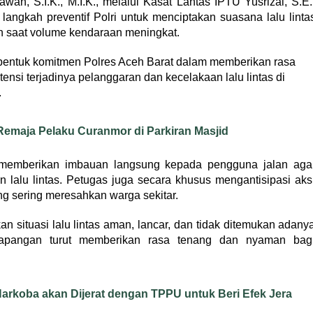
an, S.I.K., M.I.K., melalui Kasat Lantas IPTU Yusrizal, S.E.
angkah preventif Polri untuk menciptakan suasana lalu linta
an saat volume kendaraan meningkat.
 bentuk komitmen Polres Aceh Barat dalam memberikan rasa
nsi terjadinya pelanggaran dan kecelakaan lalu lintas di
.
emaja Pelaku Curanmor di Parkiran Masjid
ga memberikan imbauan langsung kepada pengguna jalan aga
 lalu lintas. Petugas juga secara khusus mengantisipasi aks
ng sering meresahkan warga sekitar.
 situasi lalu lintas aman, lancar, dan tidak ditemukan adany
 lapangan turut memberikan rasa tenang dan nyaman bag
arkoba akan Dijerat dengan TPPU untuk Beri Efek Jera