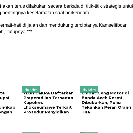
akan terus dilakukan secara berkala di titik-titik strategis untu
 pentingnya keselamatan saat berkendara.
rhati-hati di jalan dan mendukung terciptanya Kamseltibcar
,” tutupnya.***
Hukrim
Hukrim
nta
YLBH CaKRA Daftarkan
Empat Geng Motor di
upsi
Praperadilan Terhadap
Banda Aceh Resmi
Kapolres
Dibubarkan, Polisi
rungkap
Lhokseumawe Terkait
Tekankan Peran Orang
ongan
Prosedur Penyidikan
Tua