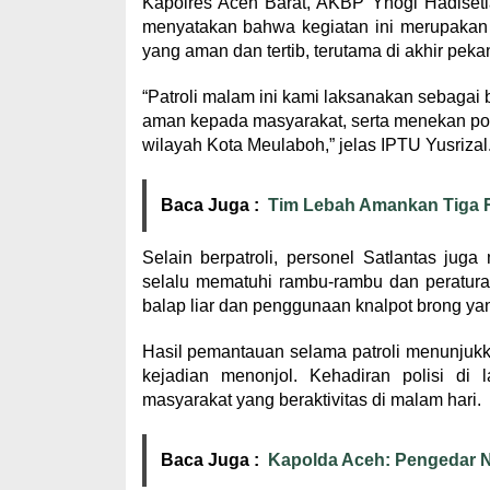
Kapolres Aceh Barat, AKBP Yhogi Hadisetiaw
menyatakan bahwa kegiatan ini merupakan l
yang aman dan tertib, terutama di akhir pek
“Patroli malam ini kami laksanakan sebagai
aman kepada masyarakat, serta menekan pote
wilayah Kota Meulaboh,” jelas IPTU Yusrizal
Baca Juga :
Tim Lebah Amankan Tiga R
Selain berpatroli, personel Satlantas ju
selalu mematuhi rambu-rambu dan peraturan
balap liar dan penggunaan knalpot brong ya
Hasil pemantauan selama patroli menunjukkan
kejadian menonjol. Kehadiran polisi di
masyarakat yang beraktivitas di malam hari.
Baca Juga :
Kapolda Aceh: Pengedar N