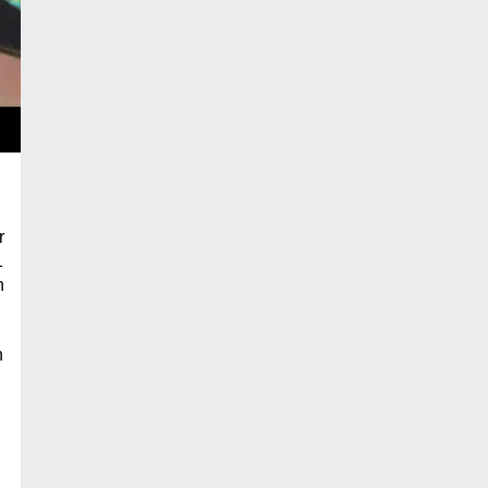
r
1
n
n