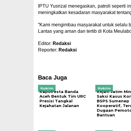
IPTU Yusrizal menegaskan, patroli seperti ini 
meningkatkan kesadaran masyarakat tentang
“Kami mengimbau masyarakat untuk selalu be
Lantas yang aman dan tertib di Kota Meulaboh
Editor:
Redaksi
Reporter:
Redaksi
Baca Juga
Hukrim
Hukrim
Kapolresta Banda
Kejati Jatim Mi
Aceh Bentuk Tim URC
Saksi Kasus Kor
Presisi Tangkal
BSPS Sumenep
Kejahatan Jalanan
Kooperatif, Te
Dugaan Pemot
Bantuan