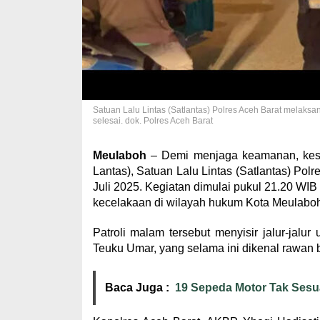
Satuan Lalu Lintas (Satlantas) Polres Aceh Barat melaksa
selesai. dok. Polres Aceh Barat
Meulaboh
– Demi menjaga keamanan, kesela
Lantas), Satuan Lalu Lintas (Satlantas) Pol
Juli 2025. Kegiatan dimulai pukul 21.20 WIB
kecelakaan di wilayah hukum Kota Meulaboh
Patroli malam tersebut menyisir jalur-jalu
Teuku Umar, yang selama ini dikenal rawan ba
Baca Juga :
19 Sepeda Motor Tak Sesu