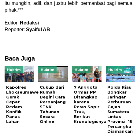
itu mungkin, adil, dan justru lebih bermanfaat bagi semua
pihak.***
Editor:
Redaksi
Reporter:
Syaiful AB
Baca Juga
Hukrim
Hukrim
Hukrim
Hukrim
Kapolres
Cukup dari
7 Anggota
Polda Riau
Lhokseumawe
Rumah!
Ormas PP
Bongkar
Gerak
Begini Cara
Ditangkap
Jaringan
Cepat
Perpanjang
karena
Perburuan
Redam
STNK
Peras Sopir
Gajah
Konflik
Tahunan
Truk,
Sumatera
Panas
Secara
Berikut
Lintas
Lahan
Online
Kronologisnya
Provinsi, 15
Tersangka
Diamankan