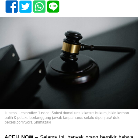
Ilustrasi - estorative Justice: Solusi damai untuk kasus hukum, bikin korban
pulih & pelaku bertanggung jawab tanpa harus selalu dipenjara! dok.
pexels.com/Sora Shimazaki
ACEH NOW
– Selama ini, banyak orang berpikir bahwa