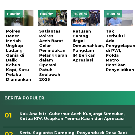
Hukrim
Hukrim
Hukrim
Hukrim
Polres
Satlantas
Ratusan
Tak
Bener
Polres
Barang
Terbukti
Meriah
Aceh Barat
Ilegal
Ada
Ungkap
Gelar
Dimusnahkan,
Penggelapa
Ladang
Penindakan
Pangdam
di PWI,
Ganja di
Pelanggaran
IM Berikan
Polda
Balik
dalam
Apresiasi
Metro
Kebun
Operasi
Hentikan
Kopi, Satu
Patuh
Penyelidikan
Pelaku
Seulawah
Diamankan
2025
BERITA POPULER
Kak Ana Istri Gubernur Aceh Kunjungi Simeulue,
Ketua KPA Ucapkan Terima Kasih dan Apresiasi
Sertu Sugianto Dampingi Posyandu di Desa Jadi