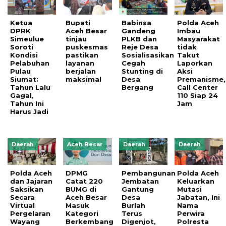
Ketua
Bupati
Babinsa
Polda Aceh
DPRK
Aceh Besar
Gandeng
Imbau
Simeulue
tinjau
PLKB dan
Masyarakat
Soroti
puskesmas
Reje Desa
tidak
Kondisi
pastikan
Sosialisasikan
Takut
Pelabuhan
layanan
Cegah
Laporkan
Pulau
berjalan
Stunting di
Aksi
Siumat:
maksimal
Desa
Premanisme,
Tahun Lalu
Bergang
Call Center
Gagal,
110 Siap 24
Tahun Ini
Jam
Harus Jadi
Daerah
Aceh Besar
Daerah
Daerah
Polda Aceh
DPMG
Pembangunan
Polda Aceh
dan Jajaran
Catat 220
Jembatan
Keluarkan
Saksikan
BUMG di
Gantung
Mutasi
Secara
Aceh Besar
Desa
Jabatan, Ini
Virtual
Masuk
Burlah
Nama
Pergelaran
Kategori
Terus
Perwira
Wayang
Berkembang
Digenjot,
Polresta