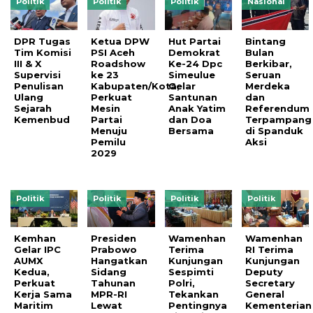
Politik
Politik
Politik
Nasional
DPR Tugas
Ketua DPW
Hut Partai
Bintang
Tim Komisi
PSI Aceh
Demokrat
Bulan
III & X
Roadshow
Ke-24 Dpc
Berkibar,
Supervisi
ke 23
Simeulue
Seruan
Penulisan
Kabupaten/Kota,
Gelar
Merdeka
Ulang
Perkuat
Santunan
dan
Sejarah
Mesin
Anak Yatim
Referendum
Kemenbud
Partai
dan Doa
Terpampang
Menuju
Bersama
di Spanduk
Pemilu
Aksi
2029
Politik
Politik
Politik
Politik
Kemhan
Presiden
Wamenhan
Wamenhan
Gelar IPC
Prabowo
Terima
RI Terima
AUMX
Hangatkan
Kunjungan
Kunjungan
Kedua,
Sidang
Sespimti
Deputy
Perkuat
Tahunan
Polri,
Secretary
Kerja Sama
MPR-RI
Tekankan
General
Maritim
Lewat
Pentingnya
Kementerian