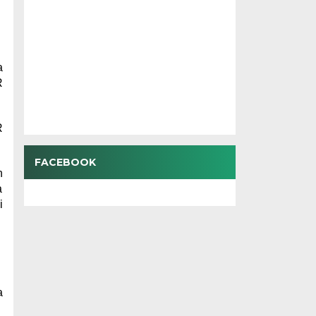
a
R
R
FACEBOOK
h
a
i
a