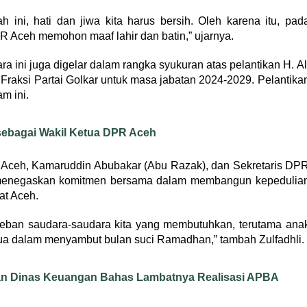
ini, hati dan jiwa kita harus bersih. Oleh karena itu, pad
R Aceh memohon maaf lahir dan batin,” ujarnya.
ra ini juga digelar dalam rangka syukuran atas pelantikan H. Al
Fraksi Partai Golkar untuk masa jabatan 2024-2029. Pelantika
m ini.
 sebagai Wakil Ketua DPR Aceh
tai Aceh, Kamaruddin Abubakar (Abu Razak), dan Sekretaris DP
 menegaskan komitmen bersama dalam membangun kepedulia
at Aceh.
eban saudara-saudara kita yang membutuhkan, terutama ana
emua dalam menyambut bulan suci Ramadhan,” tambah Zulfadhli.
n Dinas Keuangan Bahas Lambatnya Realisasi APBA