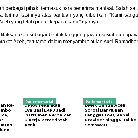
ri berbagai pihak, termasuk para penerima manfaat. Salah sat
 terima kasihnya atas bantuan yang diberikan. “Kami sanga
ceh yang telah peduli kepada kami,” ujarnya.
s dilaksanakan sebagai bentuk tanggung jawab sosial dan upay
syarakat Aceh, terutama dalam menyambut bulan suci Ramadha
Parlementarial
Parlementarial
an ke-
DPRA Tekankan
DPRK Banda Aceh
umbo
Evaluasi LKPJ Jadi
Soroti Bangunan
uka,
Instrumen Perbaikan
Langgar GSB, Kabel
ar
Kinerja Pemerintah
Provider hingga Baliho
uatan
Aceh
Semrawut
Muda