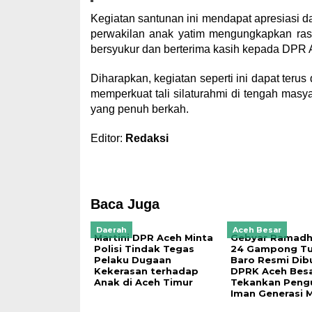
Kegiatan santunan ini mendapat apresiasi da
perwakilan anak yatim mengungkapkan rasa
bersyukur dan berterima kasih kepada DPR A
Diharapkan, kegiatan seperti ini dapat teru
memperkuat tali silaturahmi di tengah ma
yang penuh berkah.
Editor:
Redaksi
Baca Juga
Daerah
Aceh Besar
Martini DPR Aceh Minta
Gebyar Ramadh
Polisi Tindak Tegas
24 Gampong T
Pelaku Dugaan
Baro Resmi Dib
Kekerasan terhadap
DPRK Aceh Bes
Anak di Aceh Timur
Tekankan Peng
Iman Generasi 