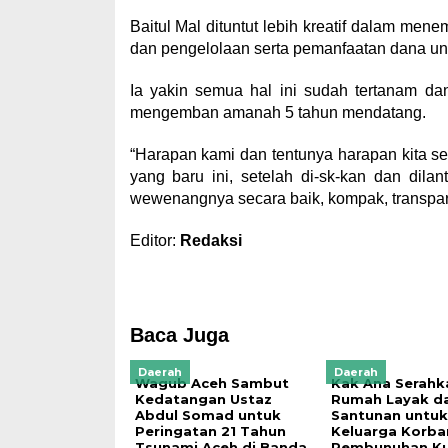
Baitul Mal dituntut lebih kreatif dalam men
dan pengelolaan serta pemanfaatan dana unt
Ia yakin semua hal ini sudah tertanam da
mengemban amanah 5 tahun mendatang.
“Harapan kami dan tentunya harapan kita 
yang baru ini, setelah di-sk-kan dan dil
wewenangnya secara baik, kompak, transpara
Editor:
Redaksi
Baca Juga
Daerah
Daerah
Wagub Aceh Sambut
Kak Ana Serahk
Kedatangan Ustaz
Rumah Layak d
Abdul Somad untuk
Santunan untuk
Peringatan 21 Tahun
Keluarga Korba
Tsunami Aceh di Banda
Pembunuhan Kur