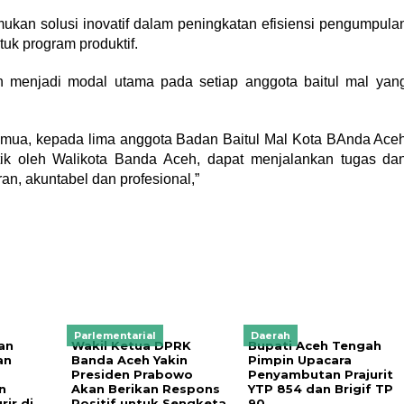
emukan solusi inovatif dalam peningkatan efisiensi pengumpula
uk program produktif.
n menjadi modal utama pada setiap anggota baitul mal yan
semua, kepada lima anggota Badan Baitul Mal Kota BAnda Ace
antik oleh Walikota Banda Aceh, dapat menjalankan tugas da
n, akuntabel dan profesional,”
Parlementarial
Daerah
an
Wakil Ketua DPRK
Bupati Aceh Tengah
an
Banda Aceh Yakin
Pimpin Upacara
Presiden Prabowo
Penyambutan Prajurit
n
Akan Berikan Respons
YTP 854 dan Brigif TP
ir di
Positif untuk Sengketa
90