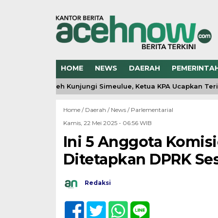
HOME
NEWS
DAERAH
PEMERINTA
 Gubernur Aceh Kunjungi Simeulue, Ketua KPA Ucapkan Terima 
Home /
Daerah
/
News
/
Parlementarial
Kamis, 22 Mei 2025 - 06:56 WIB
Ini 5 Anggota Komisi
Ditetapkan DPRK Sesu
Redaksi