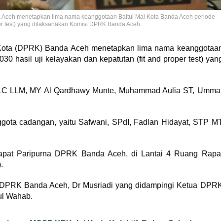
 Aceh menetapkan lima nama keanggotaan Baitul Mal Kota Banda Aceh periode
per test) yang dilaksanakan Komisi DPRK Banda Aceh.
Kota (DPRK) Banda Aceh menetapkan lima nama keanggotaa
0 hasil uji kelayakan dan kepatutan (fit and proper test) yan
r, LC LLM, MY Al Qardhawy Munte, Muhammad Aulia ST, Umma
ggota cadangan, yaitu Safwani, SPdI, Fadlan Hidayat, STP M
Rapat Paripurna DPRK Banda Aceh, di Lantai 4 Ruang Rapa
.
 II DPRK Banda Aceh, Dr Musriadi yang didampingi Ketua DPR
ul Wahab.