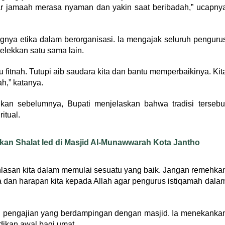
gar jamaah merasa nyaman dan yakin saat beribadah,” ucapny
gnya etika dalam berorganisasi. Ia mengajak seluruh penguru
elekkan satu sama lain.
u fitnah. Tutupi aib saudara kita dan bantu memperbaikinya. Kit
,” katanya.
kan sebelumnya, Bupati menjelaskan bahwa tradisi tersebu
itual.
an Shalat Ied di Masjid Al-Munawwarah Kota Jantho
khlasan kita dalam memulai sesuatu yang baik. Jangan remehka
a dan harapan kita kepada Allah agar pengurus istiqamah dala
ai pengajian yang berdampingan dengan masjid. Ia menekanka
dikan awal bagi umat.