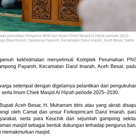
ada pelantikan Pengurus BKM dan Imum Chiek Masjid Al Hijrah periode 2025–
ja Biluy Resort, Gampong Payaroh, Kecamatan Darul Imarah, Aceh Besar, Sabtu
 penuh kekhidmatan menyelimuti Komplek Perumahan PN
Gampong Payaroh, Kecamatan Darul Imarah, Aceh Besar, pad
warga setempat dengan digelarnya pelantikan dan pengukuha
erta Imum Chiek Masjid Al Hijrah periode 2025–2030.
h Bupati Aceh Besar, H. Muharram Idris atau yang akrab disap
ingi oleh Camat dan unsur Forkopimcam Darul Imarah, par
arakat, serta para Keuchik dari sejumlah gampong sekita
aman masjid sebagai bentuk dukungan terhadap pengurus bar
 memakmurkan masjid.