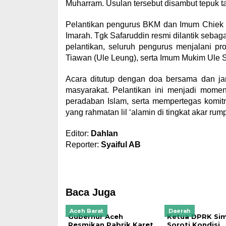
Muharram. Usulan tersebut disambut tepuk t
Pelantikan pengurus BKM dan Imum Chiek M
Imarah. Tgk Safaruddin resmi dilantik seba
pelantikan, seluruh pengurus menjalani pr
Tiawan (Ule Leung), serta Imum Mukim Ule S
Acara ditutup dengan doa bersama dan j
masyarakat. Pelantikan ini menjadi mome
peradaban Islam, serta mempertegas kom
yang rahmatan lil ‘alamin di tingkat akar rump
Editor:
Dahlan
Reporter:
Syaiful AB
Baca Juga
Aceh Barat
Daerah
Gubernur Aceh
Ketua DPRK Si
Resmikan Pabrik Karet
Soroti Kondisi