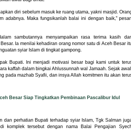
siapkan diri sebelum masuk ke ruang utama, yakni masjid. Oran
 adabnya. Maka fungsikanlah balai ini dengan baik,” pesa
dalam sambutannya menyampaikan rasa terima kasih da
esar. Ia menilai kehadiran orang nomor satu di Aceh Besar it
guatan syiar Islam di tingkat gampong.
ak Bupati. Ini menjadi motivasi besar bagi kami untuk teru
cara kaffah dalam bingkai Ahlussunnah wal Jamaah. Sejak awal
ng pada mazhab Syafii, dan insya Allah komitmen itu akan teru
ceh Besar Siap Tingkatkan Pembinaan Pascalibur Idul
 dan perhatian Bupati terhadap syiar Islam, Tgk Salman jug
di komplek tersebut dengan nama Balai Pengajian Syec