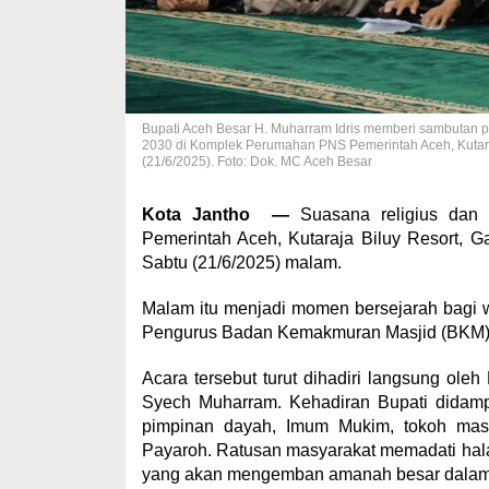
Bupati Aceh Besar H. Muharram Idris memberi sambutan p
2030 di Komplek Perumahan PNS Pemerintah Aceh, Kutara
(21/6/2025). Foto: Dok. MC Aceh Besar
Kota Jantho —
Suasana religius dan
Pemerintah Aceh, Kutaraja Biluy Resort, 
Sabtu (21/6/2025) malam.
Malam itu menjadi momen bersejarah bagi 
Pengurus Badan Kemakmuran Masjid (BKM) s
Acara tersebut turut dihadiri langsung ole
Syech Muharram. Kehadiran Bupati didamp
pimpinan dayah, Imum Mukim, tokoh masy
Payaroh. Ratusan masyarakat memadati hal
yang akan mengemban amanah besar dalam