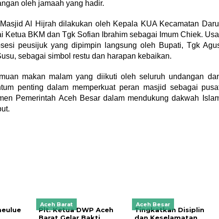
angan oleh jamaah yang hadir.
asjid Al Hijrah dilakukan oleh Kepala KUA Kecamatan Daru
gai Ketua BKM dan Tgk Sofian Ibrahim sebagai Imum Chiek. Usa
osesi peusijuk yang dipimpin langsung oleh Bupati, Tgk Agu
usu, sebagai simbol restu dan harapan kebaikan.
amuan makan malam yang diikuti oleh seluruh undangan da
ntum penting dalam memperkuat peran masjid sebagai pusa
itmen Pemerintah Aceh Besar dalam mendukung dakwah Isla
ut.
Aceh Barat
Aceh Besar
meulue
Plt. Ketua DWP Aceh
Tingkatkan Disiplin
Barat Gelar Bakti
dan Keselamatan