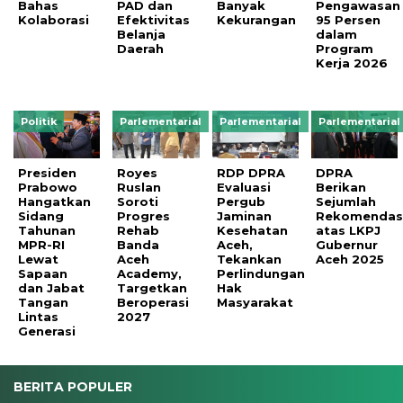
Bahas
PAD dan
Banyak
Pengawasan
Kolaborasi
Efektivitas
Kekurangan
95 Persen
Belanja
dalam
Daerah
Program
Kerja 2026
Politik
Parlementarial
Parlementarial
Parlementarial
Presiden
Royes
RDP DPRA
DPRA
Prabowo
Ruslan
Evaluasi
Berikan
Hangatkan
Soroti
Pergub
Sejumlah
Sidang
Progres
Jaminan
Rekomendas
Tahunan
Rehab
Kesehatan
atas LKPJ
MPR-RI
Banda
Aceh,
Gubernur
Lewat
Aceh
Tekankan
Aceh 2025
Sapaan
Academy,
Perlindungan
dan Jabat
Targetkan
Hak
Tangan
Beroperasi
Masyarakat
Lintas
2027
Generasi
BERITA POPULER