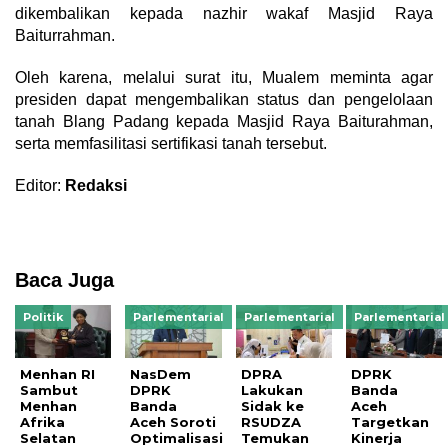
dikembalikan kepada nazhir wakaf Masjid Raya
Baiturrahman.
Oleh karena, melalui surat itu, Mualem meminta agar
presiden dapat mengembalikan status dan pengelolaan
tanah Blang Padang kepada Masjid Raya Baiturahman,
serta memfasilitasi sertifikasi tanah tersebut.
Editor:
Redaksi
Baca Juga
Politik
Parlementarial
Parlementarial
Parlementarial
Menhan RI
NasDem
DPRA
DPRK
Sambut
DPRK
Lakukan
Banda
Menhan
Banda
Sidak ke
Aceh
Afrika
Aceh Soroti
RSUDZA
Targetkan
Selatan
Optimalisasi
Temukan
Kinerja