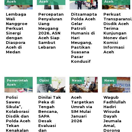
Aceh
Aceh
Aceh
Lembaga
Percepatan
Ditsamapta
Perkuat
Wali
Penyaluran
Polda Aceh
Transparansi
Nanggroe
Uang
Gelar
Disdik Aceh
Perkuat
Meugang
Patroli
Terima
Sinergi
2026, ASN
Humanis di
Kunjungan
dengan
Aceh Siap
Hari
Monev dari
Diaspora
Sambut
Meugang,
Komisi
Aceh di
Lebaran
Pastikan
Informasi
Medan
Suasana
Aceh
Pasar
Kondusif
Pemerintah
Opini
News
News
Aceh
Polisi
Dinilai Tak
Aceh
Wagub
Saweu
Peka di
Targetkan
Fadhlullah
Sikula”,
Tengah
Umrah via
Hadiri
Kolaborasi
Bencana,
SIM Mulai
Wisuda
Disdik dan
SAPA
Januari
Dayah
Polda Aceh
Desak
2026
Jeumala
Tekan
Evaluasi
Amal,
Kenakalan
dan
Dorong