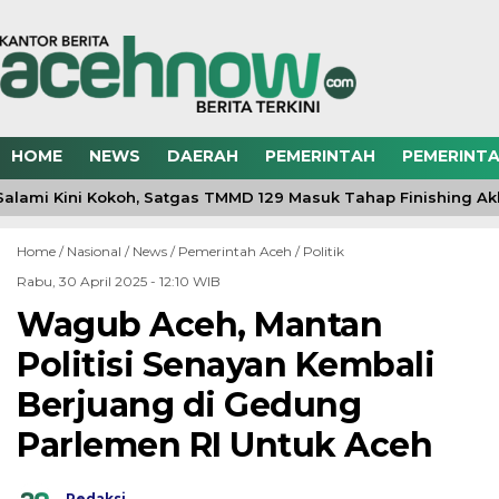
HOME
NEWS
DAERAH
PEMERINTAH
PEMERINTA
lami Kini Kokoh, Satgas TMMD 129 Masuk Tahap Finishing Akh
Home /
Nasional
/
News
/
Pemerintah Aceh
/
Politik
Rabu, 30 April 2025 - 12:10 WIB
Wagub Aceh, Mantan
Politisi Senayan Kembali
Berjuang di Gedung
Parlemen RI Untuk Aceh
Redaksi