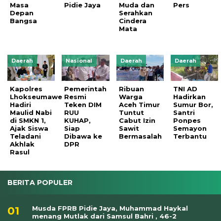
Masa
Pidie Jaya
Muda dan
Pers
Depan
Serahkan
Bangsa
Cindera
Mata
Daerah
Nasional
Daerah
Daerah
Kapolres
Pemerintah
Ribuan
TNI AD
Lhokseumawe
Resmi
Warga
Hadirkan
Hadiri
Teken DIM
Aceh Timur
Sumur Bor,
Maulid Nabi
RUU
Tuntut
Santri
di SMKN 1,
KUHAP,
Cabut Izin
Ponpes
Ajak Siswa
Siap
Sawit
Semayon
Teladani
Dibawa ke
Bermasalah
Terbantu
Akhlak
DPR
Rasul
BERITA POPULER
Musda FPRB Pidie Jaya, Muhammad Haykal
menang Mutlak dari Samsul Bahri , 46-2