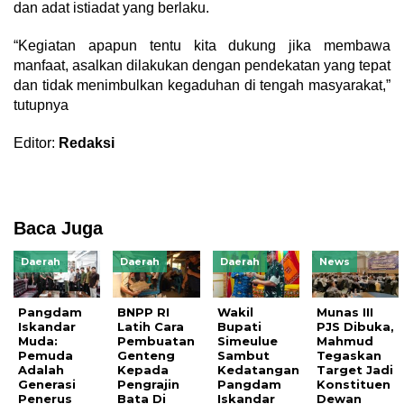
dan adat istiadat yang berlaku.
“Kegiatan apapun tentu kita dukung jika membawa
manfaat, asalkan dilakukan dengan pendekatan yang tepat
dan tidak menimbulkan kegaduhan di tengah masyarakat,”
tutupnya
Editor:
Redaksi
Baca Juga
Daerah
Daerah
Daerah
News
Pangdam
BNPP RI
Wakil
Munas III
Iskandar
Latih Cara
Bupati
PJS Dibuka,
Muda:
Pembuatan
Simeulue
Mahmud
Pemuda
Genteng
Sambut
Tegaskan
Adalah
Kepada
Kedatangan
Target Jadi
Generasi
Pengrajin
Pangdam
Konstituen
Penerus
Bata Di
Iskandar
Dewan