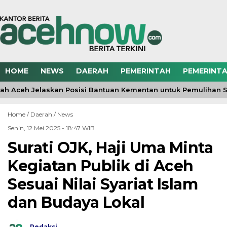
HOME
NEWS
DAERAH
PEMERINTAH
PEMERINTA
h Aceh Jelaskan Posisi Bantuan Kementan untuk Pemulihan 
Home /
Daerah
/
News
Senin, 12 Mei 2025 - 18:47 WIB
Surati OJK, Haji Uma Minta
Kegiatan Publik di Aceh
Sesuai Nilai Syariat Islam
dan Budaya Lokal
Redaksi