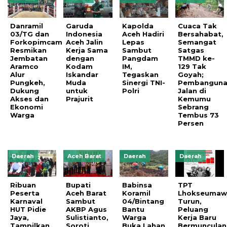
Danramil
Garuda
Kapolda
Cuaca Tak
03/TG dan
Indonesia
Aceh Hadiri
Bersahabat,
Forkopimcam
Aceh Jalin
Lepas
Semangat
Resmikan
Kerja Sama
Sambut
Satgas
Jembatan
dengan
Pangdam
TMMD ke-
Aramco
Kodam
IM,
129 Tak
Alur
Iskandar
Tegaskan
Goyah;
Pungkeh,
Muda
Sinergi TNI-
Pembangun
Dukung
untuk
Polri
Jalan di
Akses dan
Prajurit
Kemumu
Ekonomi
Sebrang
Warga
Tembus 73
Persen
Daerah
Aceh Barat
Daerah
Daerah
Ribuan
Bupati
Babinsa
TPT
Peserta
Aceh Barat
Koramil
Lhokseumaw
Karnaval
Sambut
04/Bintang
Turun,
HUT Pidie
AKBP Agus
Bantu
Peluang
Jaya,
Sulistianto,
Warga
Kerja Baru
Tampilkan
Soroti
Buka Lahan
Bermunculan