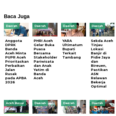
Baca Juga
Daerah
Daerah
Daerah
Daerah
Anggota
PHRI Aceh
YARA
Sekda Aceh
DPRK
Gelar Buka
Ultimatum
Tinjau
Banda
Puasa
Bupati
Lokasi
Aceh Minta
Bersama
Terkait
Banjir di
PUPR Aceh
Stakeholder
Tambang
Pidie Jaya
Prioritaskan
Pariwisata
dan
Perbaikan
dan Anak
Bireuen,
Jalan
Yatim di
Pastikan
Rusak
Banda
ASN
pada APBA
Aceh
Relawan
2026
Bekerja
Optimal
Aceh Besar
Daerah
Daerah
Daerah