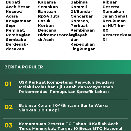
Bupati
Kagama
Babinsa
Ribuan
Aceh Besar
Serahkan
Koramil
Peserta
Kecewa
Bantuan
01/Bandar
Ramaikan
Acara
Rp54 Juta
Gencarkan
Jalan Sehat
Keagamaan
untuk
Komsos,
Kerukunan
Sepi
Korban
Perkuat
di HUT ke-
Peminat,
Bencana
Pembinaan
80
Pembagian
Hidrometeorologi
Wilayah
Kemerdekaa
Sembako
di Aceh
dan
RI
Berdesak-
Kepedulian
desakan
Lingkungan
BERITA POPULER
USK Perkuat Kompetensi Penyuluh Swadaya
Melalui Pelatihan Uji Tanah dan Penyusunan
Rekomendasi Pemupukan Spesifik Lokasi
Babinsa Koramil 04/Bintang Bantu Warga
Siapkan Bibit Kopi
Kemampuan Peserta TC Tahap III Kafilah Aceh
Terus Meningkat, Target 10 Besar MTQ Nasional