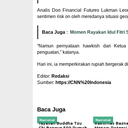
Analis Doo Financial Futures Lukman Leo
sentimen risk on oleh meredanya situasi geop
Baca Juga :
Momen Rayakan Idul Fitri
“Namun pernyataan hawkish dari Ketu
penguatan,” katanya.
Hari ini, ia memperkirakan rupiah bergerak 
Editor:
Redaksi
Sumber:
https://CNN%20Indonesia
Baca Juga
Nasional
Nasional
Yayasan Buddha Tzu
Rakornas Bazna
Chi Bangun 500 Rumah
Menag: Potensi