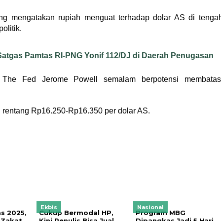
ng mengatakan rupiah menguat terhadap dolar AS di tenga
olitik.
 Satgas Pamtas RI-PNG Yonif 112/DJ di Daerah Penugasan
a The Fed Jerome Powell semalam berpotensi membatas
di rentang Rp16.250-Rp16.350 per dolar AS.
Ekbis
Nasional
s 2025,
Cukup Bermodal HP,
Program MBG
 Zakat
Kini Penulis Bisa Jual
Dipangkas Jadi 5 Hari,