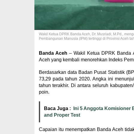
Wakil Ketua DPRK Banda Aceh, Dr. Musriadi, M.Pd., meng
Pembangunan Manusia (IPM) tertinggi di Provinsi Aceh t
Banda Aceh
– Wakil Ketua DPRK Banda Ac
Aceh yang kembali menorehkan Indeks Pemba
Berdasarkan data Badan Pusat Statistik (B
73,29 pada tahun 2020. Angka ini menunju
tahun terakhir. Di antara seluruh kabupate
poin.
Baca Juga :
Ini 5 Anggota Komisioner 
and Proper Test
Capaian itu menempatkan Banda Aceh tidak h