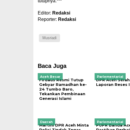
tutupnya.***
Editor:
Redaksi
Reporter:
Redaksi
Musriadi
Baca Juga
Aceh Besar
Parlementarial
Firdaus Resmi Tutup
DPR Aceh Sera
Gebyar Ramadhan ke-
Laporan Reses 
24 Tumbo Baro,
Tekankan Pembinaan
Generasi Islami
Daerah
Parlementarial
Martini DPR Aceh Minta
PUPR Banda Ac
Polisi Tindak Tegas
Pastikan Perba