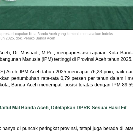
apresiasi capaian Kota Banda Aceh yang kembali mencatatkan Indeks
ahun 2025. dok. Pemko Banda Aceh
eh, Dr. Musriadi, M.Pd., mengapresiasi capaian Kota Band
ngunan Manusia (IPM) tertinggi di Provinsi Aceh tahun 2025.
PS) Aceh, IPM Aceh tahun 2025 mencapai 76,23 poin, naik dar
kkan pertumbuhan rata-rata 0,79 persen per tahun dalam lim
n/kota, Banda Aceh menempati posisi teratas dengan IPM 89,5
Baitul Mal Banda Aceh, Ditetapkan DPRK Sesuai Hasil Fit
anya di puncak peringkat provinsi, tetapi juga berada di ata