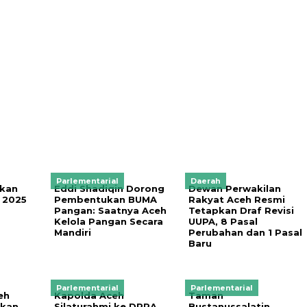
Parlementarial
Daerah
hkan
Eddi Shadiqin Dorong
Dewan Perwakilan
I 2025
Pembentukan BUMA
Rakyat Aceh Resmi
Pangan: Saatnya Aceh
Tetapkan Draf Revisi
Kelola Pangan Secara
UUPA, 8 Pasal
Mandiri
Perubahan dan 1 Pasal
Baru
Parlementarial
Parlementarial
eh
Kapolda Aceh
Taman
ikan
Silaturahmi ke DPRA,
Bustanussalatin