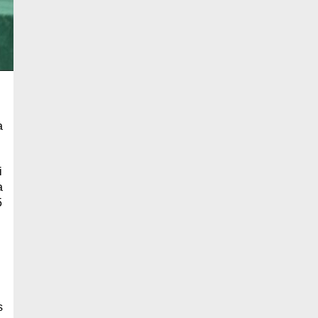
a
i
a
5
s