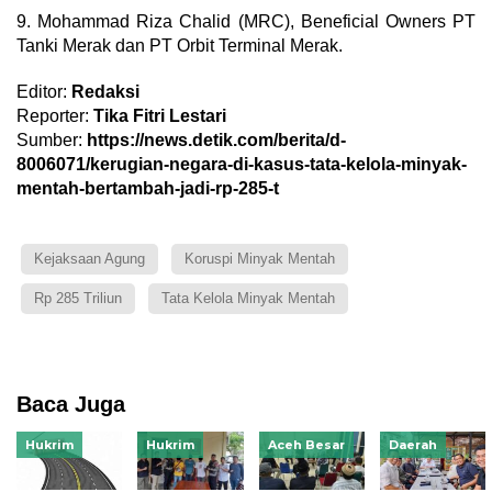
9. Mohammad Riza Chalid (MRC), Beneficial Owners PT
Tanki Merak dan PT Orbit Terminal Merak.
Editor:
Redaksi
Reporter:
Tika Fitri Lestari
Sumber:
https://news.detik.com/berita/d-
8006071/kerugian-negara-di-kasus-tata-kelola-minyak-
mentah-bertambah-jadi-rp-285-t
Kejaksaan Agung
Koruspi Minyak Mentah
Rp 285 Triliun
Tata Kelola Minyak Mentah
Baca Juga
Hukrim
Hukrim
Aceh Besar
Daerah