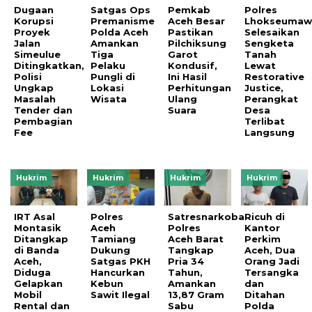
Dugaan
Satgas Ops
Pemkab
Polres
Korupsi
Premanisme
Aceh Besar
Lhokseumaw
Proyek
Polda Aceh
Pastikan
Selesaikan
Jalan
Amankan
Pilchiksung
Sengketa
Simeulue
Tiga
Garot
Tanah
Ditingkatkan,
Pelaku
Kondusif,
Lewat
Polisi
Pungli di
Ini Hasil
Restorative
Ungkap
Lokasi
Perhitungan
Justice,
Masalah
Wisata
Ulang
Perangkat
Tender dan
Suara
Desa
Pembagian
Terlibat
Fee
Langsung
Hukrim
Hukrim
Hukrim
Hukrim
IRT Asal
Polres
Satresnarkoba
Ricuh di
Montasik
Aceh
Polres
Kantor
Ditangkap
Tamiang
Aceh Barat
Perkim
di Banda
Dukung
Tangkap
Aceh, Dua
Aceh,
Satgas PKH
Pria 34
Orang Jadi
Diduga
Hancurkan
Tahun,
Tersangka
Gelapkan
Kebun
Amankan
dan
Mobil
Sawit Ilegal
13,87 Gram
Ditahan
Rental dan
Sabu
Polda