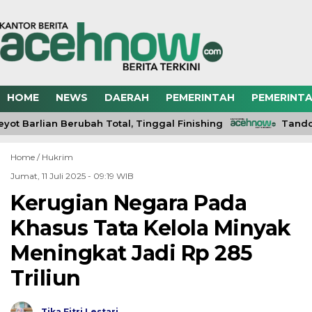
HOME
NEWS
DAERAH
PEMERINTAH
PEMERINTA
t Barlian Berubah Total, Tinggal Finishing
Tandon 
Home /
Hukrim
Jumat, 11 Juli 2025 - 09:19 WIB
Kerugian Negara Pada
Khasus Tata Kelola Minyak
Meningkat Jadi Rp 285
Triliun
Tika Fitri Lestari