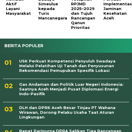
Aktif
Simeulue
RPJMD
Implementas
Layani
kepada
2025–2029
Jaminan
Masyarakat
Turis
dan Tujuh
Kesehatan
Mancanegara
Rancangan
Aceh
Qanun
Prioritas
BERITA POPULER
USK Perkuat Kompetensi Penyuluh Swadaya
Melalui Pelatihan Uji Tanah dan Penyusunan
Rekomendasi Pemupukan Spesifik Lokasi
Gas Andaman dan Politik Luar Negeri Indonesia:
Saatnya Aceh Menjadi Pusat Diplomasi Energi
Indo-Pasifik
DLH dan DPRK Aceh Besar Tinjau PT Wahana
Wirawan, Dorong Pelaku Usaha Taat Aturan
Lingkungan
Rapat Paripurna DPRA Sahkan Tiga Rancangan