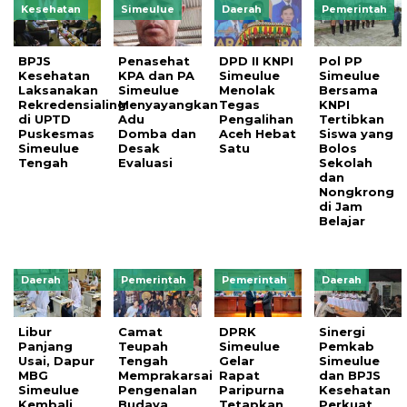
Kesehatan
Simeulue
Daerah
Pemerintah
BPJS
Penasehat
DPD II KNPI
Pol PP
Kesehatan
KPA dan PA
Simeulue
Simeulue
Laksanakan
Simeulue
Menolak
Bersama
Rekredensialing
Menyayangkan
Tegas
KNPI
di UPTD
Adu
Pengalihan
Tertibkan
Puskesmas
Domba dan
Aceh Hebat
Siswa yang
Simeulue
Desak
Satu
Bolos
Tengah
Evaluasi
Sekolah
dan
Nongkrong
di Jam
Belajar
Daerah
Pemerintah
Pemerintah
Daerah
Libur
Camat
DPRK
Sinergi
Panjang
Teupah
Simeulue
Pemkab
Usai, Dapur
Tengah
Gelar
Simeulue
MBG
Memprakarsai
Rapat
dan BPJS
Simeulue
Pengenalan
Paripurna
Kesehatan
Kembali
Budaya
Tetapkan
Perkuat