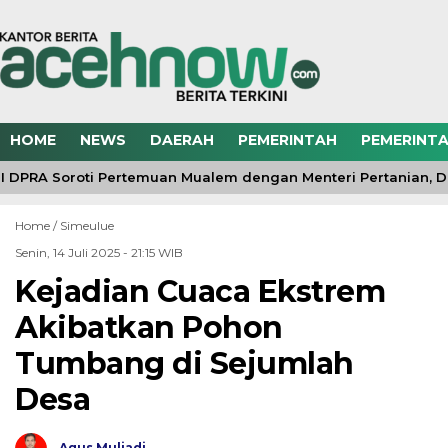
HOME
NEWS
DAERAH
PEMERINTAH
PEMERINTA
I DPRA Soroti Pertemuan Mualem dengan Menteri Pertanian, Din
Home /
Simeulue
Senin, 14 Juli 2025 - 21:15 WIB
Kejadian Cuaca Ekstrem
Akibatkan Pohon
Tumbang di Sejumlah
Desa
Agus Muliadi