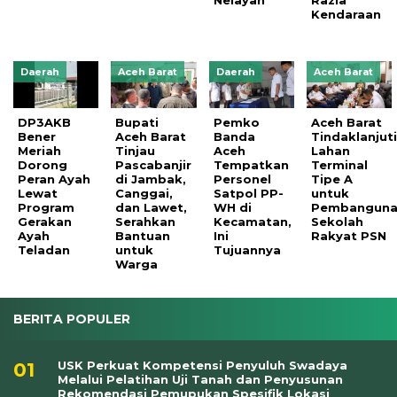
Kendaraan
Daerah
Aceh Barat
Daerah
Aceh Barat
DP3AKB
Bupati
Pemko
Aceh Barat
Bener
Aceh Barat
Banda
Tindaklanjut
Meriah
Tinjau
Aceh
Lahan
Dorong
Pascabanjir
Tempatkan
Terminal
Peran Ayah
di Jambak,
Personel
Tipe A
Lewat
Canggai,
Satpol PP-
untuk
Program
dan Lawet,
WH di
Pembangun
Gerakan
Serahkan
Kecamatan,
Sekolah
Ayah
Bantuan
Ini
Rakyat PSN
Teladan
untuk
Tujuannya
Warga
BERITA POPULER
USK Perkuat Kompetensi Penyuluh Swadaya
Melalui Pelatihan Uji Tanah dan Penyusunan
Rekomendasi Pemupukan Spesifik Lokasi