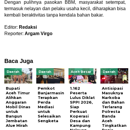
Dengan pulihnya pasokan BBM, masyarakat setempat,
termasuk nelayan dan pelaku usaha kecil, diharapkan bisa
kembali beraktivitas tanpa kendala bahan bakar.
Editor:
Redaksi
Reporter:
Argam Virgo
Baca Juga
Daerah
Daerah
Aceh Besar
Daerah
Bupati
Pemkot
1.162
Antisipasi
Aceh Timur
Banjarmasin
Peserta
Masuknya
Alihkan
Terapkan
Lulus Diklat
Narkoba
Anggaran
Perda
SPPI 2026,
dan Bahan
Mobil Dinas
Mediasi
Siap
Terlarang
untuk
untuk
Perkuat
Polresta
Bangun
Selesaikan
Koperasi
Banda
Jembatan
Sengketa
Desa dan
Aceh
Alue Mirah
Kampung
Tingkatkan
Nelayan
Razia