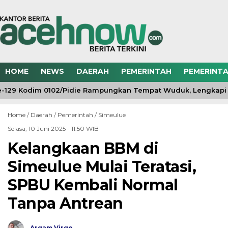
HOME
NEWS
DAERAH
PEMERINTAH
PEMERINTA
29 Kodim 0102/Pidie Rampungkan Tempat Wuduk, Lengkapi Fa
Home /
Daerah
/
Pemerintah
/
Simeulue
Selasa, 10 Juni 2025 - 11:50 WIB
Kelangkaan BBM di
Simeulue Mulai Teratasi,
SPBU Kembali Normal
Tanpa Antrean
Argam Virgo