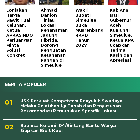
Lonjakan
Ahmad
Wakil
Kak Ana
Harga
Danion
Bupati
Istri
Sawit Tuai
Tinjau
Simeulue
Gubernur
Keluhan,
Lokasi
Buka
Aceh
Ketua
Penanaman
Musrenbang
Kunjungi
APKASINDO
Jagung
RKPD
Simeulue,
Perjuangan
Hibrida,
Tahun
Ketua KPA
Minta
Dorong
2027
Ucapkan
Solusi
Penguatan
Terima
Konkret
Ketahanan
Kasih dan
Pangan di
Apresiasi
Simeulue
BERITA POPULER
USK Perkuat Kompetensi Penyuluh Swadaya
Melalui Pelatihan Uji Tanah dan Penyusunan
Rekomendasi Pemupukan Spesifik Lokasi
Babinsa Koramil 04/Bintang Bantu Warga
Siapkan Bibit Kopi