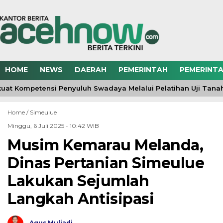
HOME
NEWS
DAERAH
PEMERINTAH
PEMERINTA
uat Kompetensi Penyuluh Swadaya Melalui Pelatihan Uji Tana
Home /
Simeulue
Minggu, 6 Juli 2025 - 10:42 WIB
Musim Kemarau Melanda,
Dinas Pertanian Simeulue
Lakukan Sejumlah
Langkah Antisipasi
Agus Muliadi