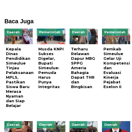
Baca Juga
Daerah
Pemerintah
Daerah
Pemerintah
Kepala
Musda KNPI
Terharu
Pemkab
Dinas
Sukses
Relawan
Simeulue
Pendidikan
Digelar,
Dapur MBG
Gelar Uji
Simeulue
Bupati
SPPG
Kompetensi
Tinjau
Simeulue:
Ameria
dan
Pelaksanaan
Pemuda
Bahagia
Evaluasi
MPLS,
Harus
Dapat THR
Kinerja
Pastikan
Punya
dan
Pejabat
Siswa Baru
Integritas
Bingkisan
Eselon II
Merasa
Nyaman
dan Siap
Belajar
Daerah
Daerah
Daerah
Daerah