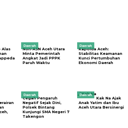
Daerah
Daerah
 Alas
Non-ASN Aceh Utara
Kapolda Aceh:
nan
Minta Pemerintah
Stabilitas Keamanan
Bappeda
Angkat Jadi PPPK
Kunci Pertumbuhan
Paruh Waktu
Ekonomi Daerah
Daerah
Daerah
Cegah Pengaruh
Kak Na Ajak
erairan
Negatif Sejak Dini,
Anak Yatim dan Ibu
an
Polsek Bintang
Aceh Utara Bersinergi
ceh,
Kunjungi SMA Negeri 7
Takengon