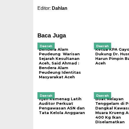
Editor:
Dahlan
Baca Juga
Daerah
Daerah
Bendera Alam
Ketua KPA Gayo
Peudeung Warisan
Dukung Dr. Hus
Sejarah Kesultanan
Harun Pimpin 
Aceh, Said Ahmad :
Aceh
Bendera Alam
Peudeung Identitas
Masyarakat Aceh
Daerah
Daerah
Itjen Kemenag Latih
Boat Nelayan
Auditor Perkuat
Tenggelam di P
Pengawasan ASN dan
Dangkal Kawas
Tata Kelola Anggaran
Muara Krueng A
400 Kg Ikan
Diselamatkan