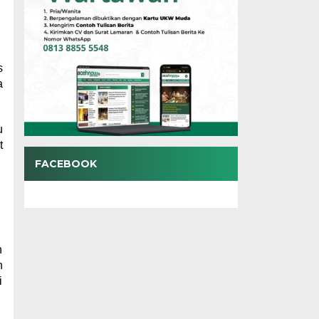
s
a
u
t
FACEBOOK
n
n
i