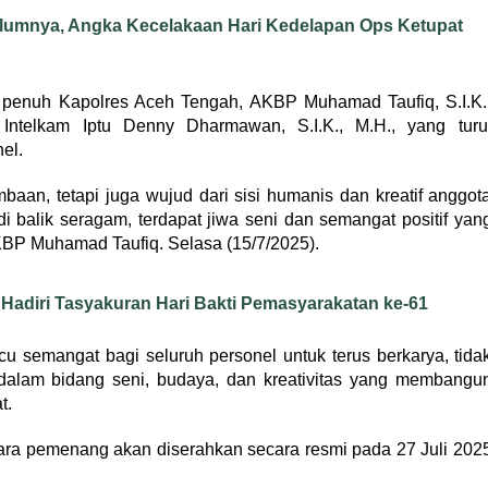
lumnya, Angka Kecelakaan Hari Kedelapan Ops Ketupat
an penuh Kapolres Aceh Tengah, AKBP Muhamad Taufiq, S.I.K.
 Intelkam Iptu Denny Dharmawan, S.I.K., M.H., yang turu
el.
aan, tetapi juga wujud dari sisi humanis dan kreatif anggot
balik seragam, terdapat jiwa seni dan semangat positif yan
KBP Muhamad Taufiq. Selasa (15/7/2025).
Hadiri Tasyakuran Hari Bakti Pemasyarakatan ke-61
cu semangat bagi seluruh personel untuk terus berkarya, tida
a dalam bidang seni, budaya, dan kreativitas yang membangu
t.
ara pemenang akan diserahkan secara resmi pada 27 Juli 202