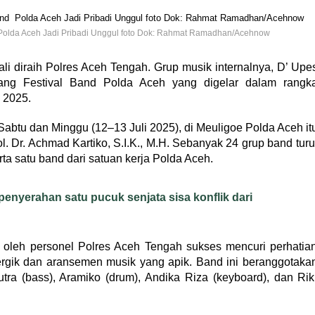
 Polda Aceh Jadi Pribadi Unggul foto Dok: Rahmat Ramadhan/Acehnow
 diraih Polres Aceh Tengah. Grup musik internalnya, D’ Upe
ang Festival Band Polda Aceh yang digelar dalam rangk
 2025.
Sabtu dan Minggu (12–13 Juli 2025), di Meuligoe Polda Aceh it
l. Dr. Achmad Kartiko, S.I.K., M.H. Sebanyak 24 grup band turu
erta satu band dari satuan kerja Polda Aceh.
enyerahan satu pucuk senjata sisa konflik dari
oleh personel Polres Aceh Tengah sukses mencuri perhatia
rgik dan aransemen musik yang apik. Band ini beranggotaka
tra (bass), Aramiko (drum), Andika Riza (keyboard), dan Rik