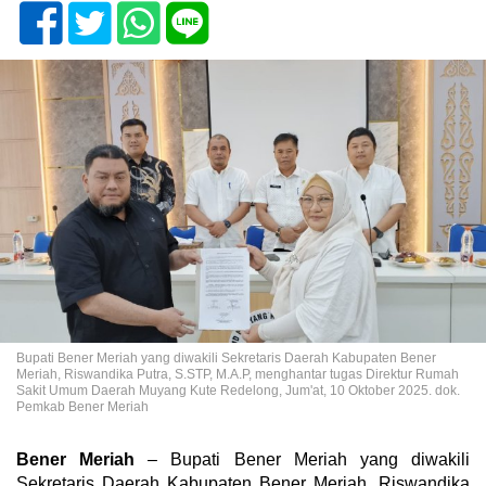
Bupati Bener Meriah yang diwakili Sekretaris Daerah Kabupaten Bener
Meriah, Riswandika Putra, S.STP, M.A.P, menghantar tugas Direktur Rumah
Sakit Umum Daerah Muyang Kute Redelong, Jum'at, 10 Oktober 2025. dok.
Pemkab Bener Meriah
Bener Meriah
– Bupati Bener Meriah yang diwakili
Sekretaris Daerah Kabupaten Bener Meriah, Riswandika