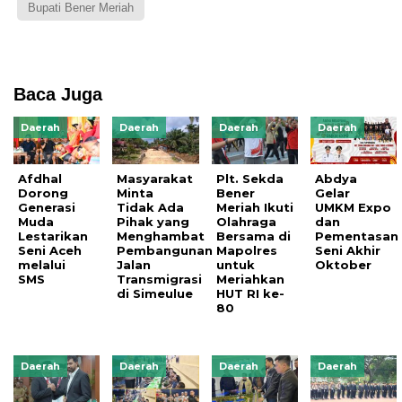
Bupati Bener Meriah
Baca Juga
Daerah
Daerah
Daerah
Daerah
Afdhal
Masyarakat
Plt. Sekda
Abdya
Dorong
Minta
Bener
Gelar
Generasi
Tidak Ada
Meriah Ikuti
UMKM Expo
Muda
Pihak yang
Olahraga
dan
Lestarikan
Menghambat
Bersama di
Pementasan
Seni Aceh
Pembangunan
Mapolres
Seni Akhir
melalui
Jalan
untuk
Oktober
SMS
Transmigrasi
Meriahkan
di Simeulue
HUT RI ke-
80
Daerah
Daerah
Daerah
Daerah