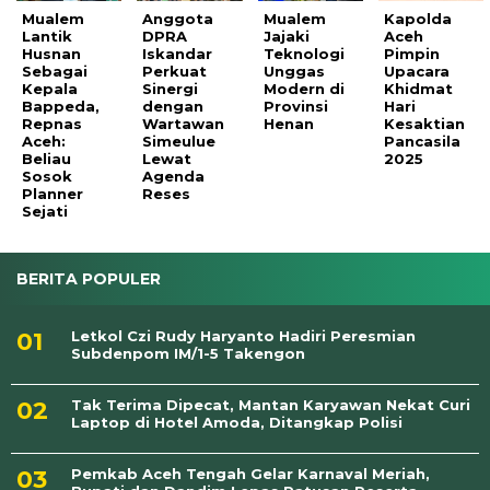
Mualem
Anggota
Mualem
Kapolda
Lantik
DPRA
Jajaki
Aceh
Husnan
Iskandar
Teknologi
Pimpin
Sebagai
Perkuat
Unggas
Upacara
Kepala
Sinergi
Modern di
Khidmat
Bappeda,
dengan
Provinsi
Hari
Repnas
Wartawan
Henan
Kesaktian
Aceh:
Simeulue
Pancasila
Beliau
Lewat
2025
Sosok
Agenda
Planner
Reses
Sejati
BERITA POPULER
Letkol Czi Rudy Haryanto Hadiri Peresmian
Subdenpom IM/1-5 Takengon
Tak Terima Dipecat, Mantan Karyawan Nekat Curi
Laptop di Hotel Amoda, Ditangkap Polisi
Pemkab Aceh Tengah Gelar Karnaval Meriah,