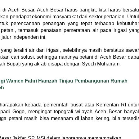
di Aceh Besar. Aceh Besar harus bangkit, kita harus bersatu
tkan pendapat ekonomi masyarakat dari sektor pertanian. Untu
 untuk perencanaan penangan yang tepat terhadap kebutuha
 petani, termasuk penataan pemerataan air pada irigasi yan
 jalur independen ini.
ang teraliri air dari irigasi, selebihnya masih berstatus sawa
kan cari solusi, sehingga nantinya petani di Aceh Besar dapa
bah Bupati yang akrab disapa dengan Syech Muharram.
ngi Wamen Fahri Hamzah Tinjau Pembangunan Rumah
eh
gharapakan kepada pemerintah pusat atau Kementan RI untu
padi Gogo, mengingat topografi wilayah Aceh Besar banya
ngga petani masih bisa menanam di lahan kering, bila tersedi
Besar Jakfar. SP, MSi dalam laporannya menyampaikan