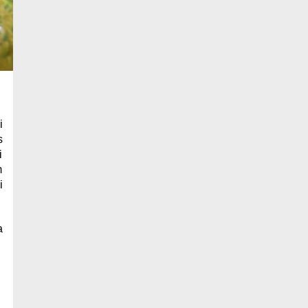
i
s
i
m
i
a