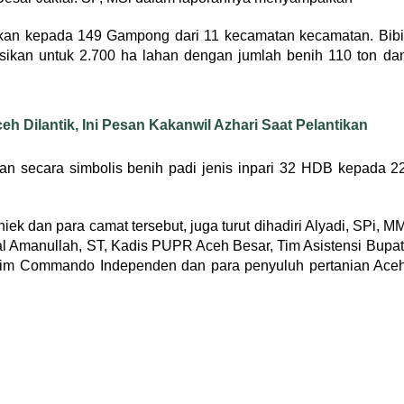
gikan kepada 149 Gampong dari 11 kecamatan kecamatan. Bibi
asikan untuk 2.700 ha lahan dengan jumlah benih 110 ton da
h Dilantik, Ini Pesan Kakanwil Azhari Saat Pelantikan
han secara simbolis benih padi jenis inpari 32 HDB kepada 2
iek dan para camat tersebut, juga turut dihadiri Alyadi, SPi, M
al Amanullah, ST, Kadis PUPR Aceh Besar, Tim Asistensi Bupat
Tim Commando Independen dan para penyuluh pertanian Ace