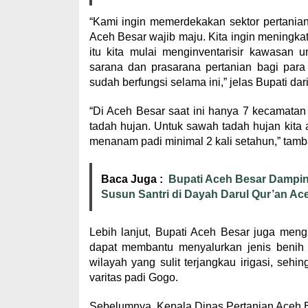
“Kami ingin memerdekakan sektor pertanian 
Aceh Besar wajib maju. Kita ingin meningka
itu kita mulai menginventarisir kawasan
sarana dan prasarana pertanian bagi para
sudah berfungsi selama ini,” jelas Bupati dari
“Di Aceh Besar saat ini hanya 7 kecamatan y
tadah hujan. Untuk sawah tadah hujan kita a
menanam padi minimal 2 kali setahun,” tam
Baca Juga :
Bupati Aceh Besar Dampi
Susun Santri di Dayah Darul Qur’an Ac
Lebih lanjut, Bupati Aceh Besar juga men
dapat membantu menyalurkan jenis benih 
wilayah yang sulit terjangkau irigasi, sehi
varitas padi Gogo.
Sebelumnya, Kepala Dinas Pertanian Aceh 