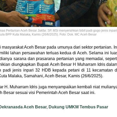
as Pertanian Aceh Besar Jakfar. SP, MSi menyerahkan bibit padi gogo jenis inpari
Aula BPP Kuta Malaka, Kamis (26/6/2025). Foto: Dok. MC Aceh Besar
asyarakat Aceh Besar pada umunya dari sektor pertanian. In
liki lahan persawahan terluas kedua di Aceh. Selama ini lua
edianya sarana dan prasarana pertanian yang memadai, sepert
Demikian diungkapkan Bupati Aceh Besar H Muharram Idris dala
padi jenis inpari 32 HDB kepada petani di 11 kecamatan d
Kuta Malaka, Samahani, Aceh Besar, Kamis (26/6/2025).
ar H. Muharram Idris juga menyampaikan kembali niat muliany
Besar sesuai visi Pemerintah Aceh Besar saat ini.
 Dekranasda Aceh Besar, Dukung UMKM Tembus Pasar