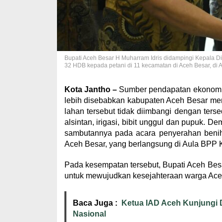
Bupati Aceh Besar H Muharram Idris didampingi Kepala Din
32 HDB kepada petani di 11 kecamatan di Aceh Besar, di 
Kota Jantho –
Sumber pendapatan ekonomi m
lebih disebabkan kabupaten Aceh Besar memi
lahan tersebut tidak diimbangi dengan ters
alsintan, irigasi, bibit unggul dan pupuk. 
sambutannya pada acara penyerahan benih 
Aceh Besar, yang berlangsung di Aula BPP 
Pada kesempatan tersebut, Bupati Aceh Bes
untuk mewujudkan kesejahteraan warga Aceh 
Baca Juga :
Ketua IAD Aceh Kunjungi
Nasional