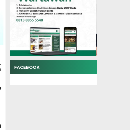
,
FACEBOOK
u
a
i