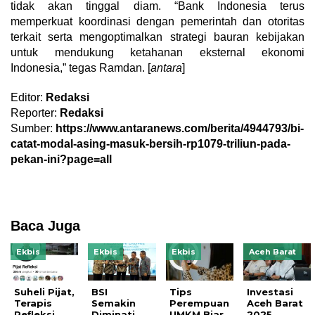
tidak akan tinggal diam. “Bank Indonesia terus
memperkuat koordinasi dengan pemerintah dan otoritas
terkait serta mengoptimalkan strategi bauran kebijakan
untuk mendukung ketahanan eksternal ekonomi
Indonesia,” tegas Ramdan. [
antara
]
Editor:
Redaksi
Reporter:
Redaksi
Sumber:
https://www.antaranews.com/berita/4944793/bi-
catat-modal-asing-masuk-bersih-rp1079-triliun-pada-
pekan-ini?page=all
Baca Juga
Ekbis
Ekbis
Ekbis
Aceh Barat
Suheli Pijat,
BSI
Tips
Investasi
Terapis
Semakin
Perempuan
Aceh Barat
Refleksi
Diminati,
UMKM Biar
2025