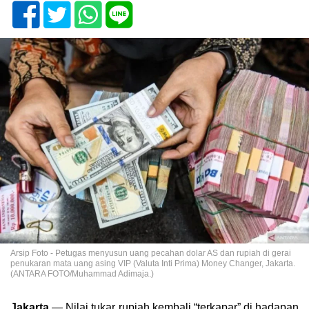
Arsip Foto - Petugas menyusun uang pecahan dolar AS dan rupiah di gerai
penukaran mata uang asing VIP (Valuta Inti Prima) Money Changer, Jakarta.
(ANTARA FOTO/Muhammad Adimaja.)
Jakarta
— Nilai tukar rupiah kembali “terkapar” di hadapan