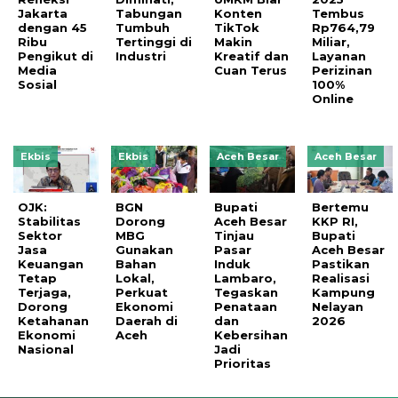
Jakarta
Tabungan
Konten
Tembus
dengan 45
Tumbuh
TikTok
Rp764,79
Ribu
Tertinggi di
Makin
Miliar,
Pengikut di
Industri
Kreatif dan
Layanan
Media
Cuan Terus
Perizinan
Sosial
100%
Online
Ekbis
Ekbis
Aceh Besar
Aceh Besar
OJK:
BGN
Bupati
Bertemu
Stabilitas
Dorong
Aceh Besar
KKP RI,
Sektor
MBG
Tinjau
Bupati
Jasa
Gunakan
Pasar
Aceh Besar
Keuangan
Bahan
Induk
Pastikan
Tetap
Lokal,
Lambaro,
Realisasi
Terjaga,
Perkuat
Tegaskan
Kampung
Dorong
Ekonomi
Penataan
Nelayan
Ketahanan
Daerah di
dan
2026
Ekonomi
Aceh
Kebersihan
Nasional
Jadi
Prioritas