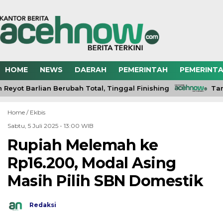
HOME
NEWS
DAERAH
PEMERINTAH
PEMERINTA
eyot Barlian Berubah Total, Tinggal Finishing
Tand
Home /
Ekbis
Sabtu, 5 Juli 2025 - 13:00 WIB
Rupiah Melemah ke
Rp16.200, Modal Asing
Masih Pilih SBN Domestik
Redaksi