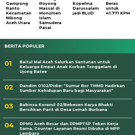
Gampong
Royong
Kopelma
Beras
Ranto
Massal di
Darussalam
untuk
Kecamatan
Monumen
jadi BLUD
41.771 KPM
Nibong
Islam
Aceh Utara
Samudera
Pasai
BERITA POPULER
Baitul Mal Aceh Salurkan Santunan untuk
Keluarga Empat Anak Korban Tenggelam di
Ujong Batee
Dandim 0102/Pidie: “Sumur Bor TMMD Hadirkan
Sumber Kehidupan Baru bagi Masyarakat”
Babinsa Koramil 02/Bebesen Karya Bhakti
Bersihkan Parit di Desa Lemah Burbana
DPMG Aceh Besar dan DPMPTSP Teken Kerja
Sama, Counter Layanan Resmi Dibuka di MPP
Lambaro