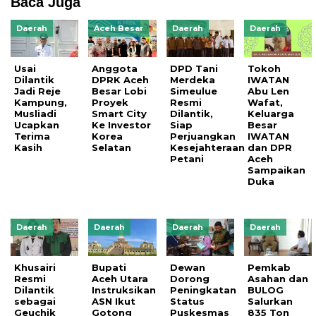
Baca Juga
Daerah
Aceh Besar
Daerah
Daerah
Usai
Anggota
DPD Tani
Tokoh
Dilantik
DPRK Aceh
Merdeka
IWATAN
Jadi Reje
Besar Lobi
Simeulue
Abu Len
Kampung,
Proyek
Resmi
Wafat,
Musliadi
Smart City
Dilantik,
Keluarga
Ucapkan
Ke Investor
Siap
Besar
Terima
Korea
Perjuangkan
IWATAN
Kasih
Selatan
Kesejahteraan
dan DPR
Petani
Aceh
Sampaikan
Duka
Daerah
Daerah
Daerah
Daerah
Khusairi
Bupati
Dewan
Pemkab
Resmi
Aceh Utara
Dorong
Asahan dan
Dilantik
Instruksikan
Peningkatan
BULOG
sebagai
ASN Ikut
Status
Salurkan
Geuchik
Gotong
Puskesmas
835 Ton