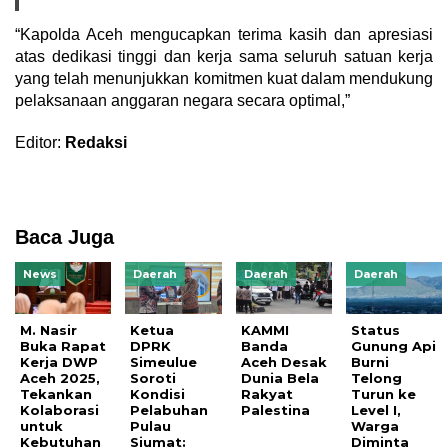
“Kapolda Aceh mengucapkan terima kasih dan apresiasi
atas dedikasi tinggi dan kerja sama seluruh satuan kerja
yang telah menunjukkan komitmen kuat dalam mendukung
pelaksanaan anggaran negara secara optimal,”
Editor:
Redaksi
Baca Juga
News
Daerah
Daerah
Daerah
M. Nasir
Ketua
KAMMI
Status
Buka Rapat
DPRK
Banda
Gunung Api
Kerja DWP
Simeulue
Aceh Desak
Burni
Aceh 2025,
Soroti
Dunia Bela
Telong
Tekankan
Kondisi
Rakyat
Turun ke
Kolaborasi
Pelabuhan
Palestina
Level I,
untuk
Pulau
Warga
Kebutuhan
Siumat:
Diminta