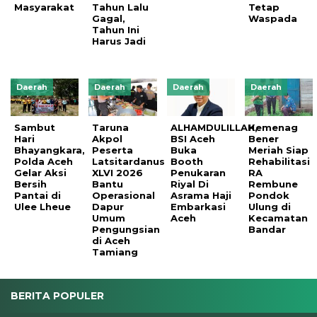
Masyarakat
Tahun Lalu
Tetap
Gagal,
Waspada
Tahun Ini
Harus Jadi
Daerah
Daerah
Daerah
Daerah
Sambut
Taruna
ALHAMDULILLAH,
Kemenag
Hari
Akpol
BSI Aceh
Bener
Bhayangkara,
Peserta
Buka
Meriah Siap
Polda Aceh
Latsitardanus
Booth
Rehabilitasi
Gelar Aksi
XLVI 2026
Penukaran
RA
Bersih
Bantu
Riyal Di
Rembune
Pantai di
Operasional
Asrama Haji
Pondok
Ulee Lheue
Dapur
Embarkasi
Ulung di
Umum
Aceh
Kecamatan
Pengungsian
Bandar
di Aceh
Tamiang
BERITA POPULER