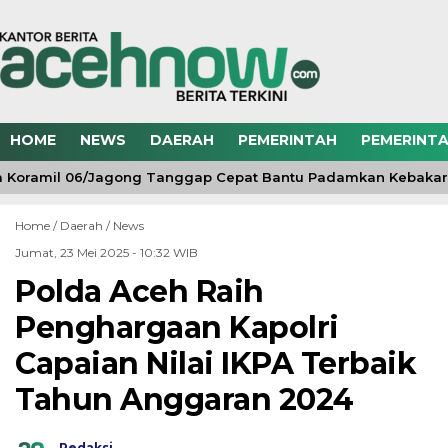
HOME
NEWS
DAERAH
PEMERINTAH
PEMERINTA
 Koramil 06/Jagong Tanggap Cepat Bantu Padamkan Kebakar
Home /
Daerah
/
News
Jumat, 23 Mei 2025 - 10:32 WIB
Polda Aceh Raih
Penghargaan Kapolri
Capaian Nilai IKPA Terbaik
Tahun Anggaran 2024
Redaksi