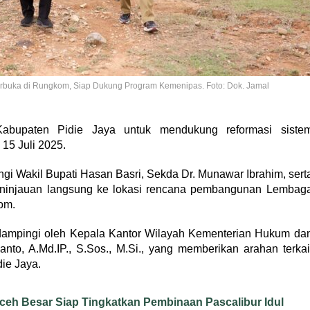
rbuka di Rungkom, Siap Dukung Program Kemenipas. Foto: Dok. Jamal
bupaten Pidie Jaya untuk mendukung reformasi siste
15 Juli 2025.
ingi Wakil Bupati Hasan Basri, Sekda Dr. Munawar Ibrahim, sert
peninjauan langsung ke lokasi rencana pembangunan Lembag
om.
idampingi oleh Kepala Kantor Wilayah Kementerian Hukum da
, A.Md.IP., S.Sos., M.Si., yang memberikan arahan terkai
ie Jaya.
ceh Besar Siap Tingkatkan Pembinaan Pascalibur Idul