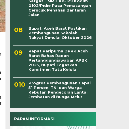
Satgas TMMD Ke-129 Kodim
0102/Pidie Pacu Pemasangan
Cerucuk Penahan Bantaran
Jalan
Bupati Aceh Barat Pastikan
Pembangunan Sekolah
Rakyat Dimulai Oktober 2026
Rapat Paripurna DPRK Aceh
m
Barat Bahas Raqan
Pertanggungjawaban APBK
2025, Bupati Tegaskan
Komitmen Tata Kelola
a
a
Progres Pembangunan Capai
51 Persen, TNI dan Warga
Kebutan Pengecoran Lantai
Jembatan di Bunga Melur
n
t
PAPAN INFORMASI