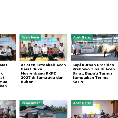
Aceh Barat
Aceh Barat
arat
Asisten Setdakab Aceh
Sapi Kurban Presiden
Barat Buka
Prabowo Tiba di Aceh
ik
Musrenbang RKPD
Barat, Bupati Tarmizi
ati
2027 di Samatiga dan
Sampaikan Terima
emua
Bubon
Kasih
ukan
Pemerintah
Aceh Barat