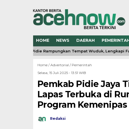
HOME
NEWS
DAERAH
PEMERINTA
odim 0102/Pidie Rampungkan Tempat Wuduk, Lengkapi Fasilit
Home /
Advertorial
/
Pemerintah
Selasa, 15 Juli 2025 - 13:51 WIB
Pemkab Pidie Jaya 
Lapas Terbuka di R
Program Kemenipas
Redaksi