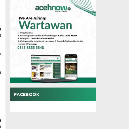
a
s
a
n
FACEBOOK
a
n