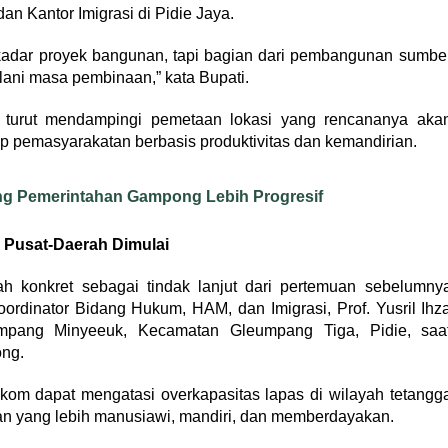
n Kantor Imigrasi di Pidie Jaya.
ekadar proyek bangunan, tapi bagian dari pembangunan sumbe
ani masa pembinaan,” kata Bupati.
urut mendampingi pemetaan lokasi yang rencananya aka
 pemasyarakatan berbasis produktivitas dan kemandirian.
g Pemerintahan Gampong Lebih Progresif
 Pusat-Daerah Dimulai
h konkret sebagai tindak lanjut dari pertemuan sebelumny
ordinator Bidang Hukum, HAM, dan Imigrasi, Prof. Yusril Ihz
mpang Minyeeuk, Kecamatan Gleumpang Tiga, Pidie, saa
ong.
om dapat mengatasi overkapasitas lapas di wilayah tetangg
n yang lebih manusiawi, mandiri, dan memberdayakan.