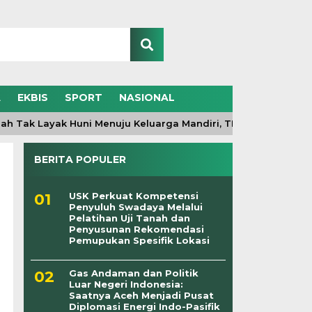
A
EKBIS
SPORT
NASIONAL
ak Layak Huni Menuju Keluarga Mandiri, TMMD ke-129 Kodim 0
BERITA POPULER
USK Perkuat Kompetensi
Penyuluh Swadaya Melalui
Pelatihan Uji Tanah dan
Penyusunan Rekomendasi
Pemupukan Spesifik Lokasi
Gas Andaman dan Politik
Luar Negeri Indonesia:
Saatnya Aceh Menjadi Pusat
Diplomasi Energi Indo-Pasifik