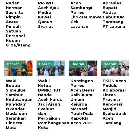
Raden
PP-WH
Aceh
Apresiasi
Herman
Aceh Ajak
Sambangi
Bupati
Sasmita
Media
Polres
Abdya
Pimpin
Kawal
Lhokseumawe,
Cabut IUP
Acara
Qanun
Cek
Tambang
Pindah
Syariat
Layanan
PT Laguna
Satuan
Personel
Kodim
0106/Ateng
Daerah
Daerah
Daerah
Daerah
Wakil
Wakil
Kontingen
FKIJK Aceh
Bupati
Ketua
Polres
Peduli:
Simeulue
DPRK: HUT
Aceh Besar
Kolaborasi
Sambut
Banda
Raih Juara
Lintas
Kedatangan
Aceh Harus
Umum
Provinsi
Pangdam
Jadi Ajang
Kejurda
Renovasi
Iskandar
Evaluasi
Merpati
Masjid
Muda dan
dan
Putih Piala
Syuhada di
Serahkan
Perbaikan
Kapolda
Aceh
Cindera
Pembangunan
Aceh 2025
Tamiang
Mata
Kota