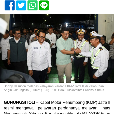
Bobby Nasution melepas Pelayaran Perdana KMP Jatra II, di Pelabuhan
Angin Gunungsitoli, Jumat (13/6). FOTO: dok. Diskominfo Provinsi Sumut
GUNUNGSITOLI
– Kapal Motor Penumpang (KMP) Jatra II
resmi mengawali pelayaran perdananya melayani lintas
Gunungsitoli–Sibolga. Kapal yang dikelola PT ASDP Ferry