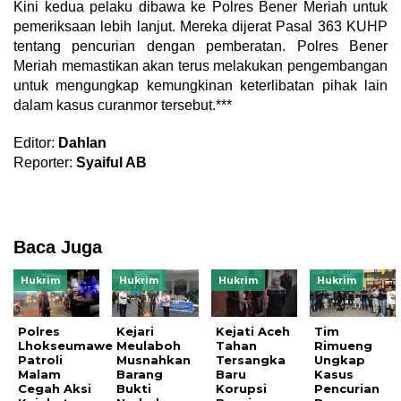
Kini kedua pelaku dibawa ke Polres Bener Meriah untuk
pemeriksaan lebih lanjut. Mereka dijerat Pasal 363 KUHP
tentang pencurian dengan pemberatan. Polres Bener
Meriah memastikan akan terus melakukan pengembangan
untuk mengungkap kemungkinan keterlibatan pihak lain
dalam kasus curanmor tersebut.***
Editor:
Dahlan
Reporter:
Syaiful AB
Baca Juga
Hukrim
Hukrim
Hukrim
Hukrim
Polres
Kejari
Kejati Aceh
Tim
Lhokseumawe
Meulaboh
Tahan
Rimueng
Patroli
Musnahkan
Tersangka
Ungkap
Malam
Barang
Baru
Kasus
Cegah Aksi
Bukti
Korupsi
Pencurian