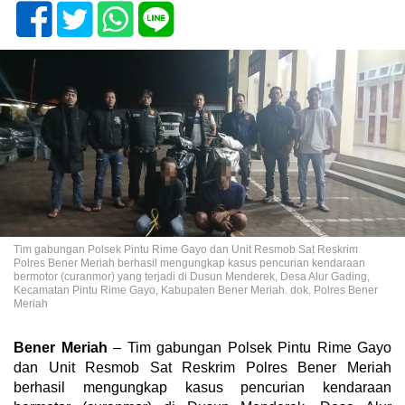
Tim gabungan Polsek Pintu Rime Gayo dan Unit Resmob Sat Reskrim
Polres Bener Meriah berhasil mengungkap kasus pencurian kendaraan
bermotor (curanmor) yang terjadi di Dusun Menderek, Desa Alur Gading,
Kecamatan Pintu Rime Gayo, Kabupaten Bener Meriah. dok. Polres Bener
Meriah
Bener Meriah
– Tim gabungan Polsek Pintu Rime Gayo
dan Unit Resmob Sat Reskrim Polres Bener Meriah
berhasil mengungkap kasus pencurian kendaraan