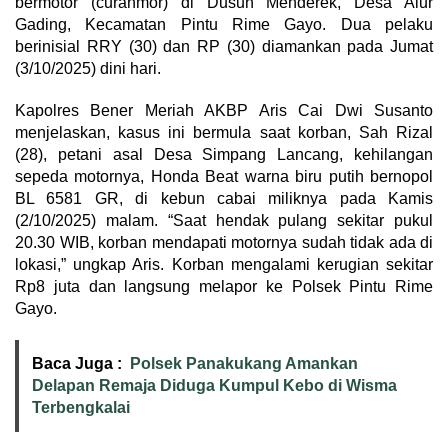
bermotor (curanmor) di Dusun Menderek, Desa Alur
Gading, Kecamatan Pintu Rime Gayo. Dua pelaku
berinisial RRY (30) dan RP (30) diamankan pada Jumat
(3/10/2025) dini hari.
Kapolres Bener Meriah AKBP Aris Cai Dwi Susanto
menjelaskan, kasus ini bermula saat korban, Sah Rizal
(28), petani asal Desa Simpang Lancang, kehilangan
sepeda motornya, Honda Beat warna biru putih bernopol
BL 6581 GR, di kebun cabai miliknya pada Kamis
(2/10/2025) malam. “Saat hendak pulang sekitar pukul
20.30 WIB, korban mendapati motornya sudah tidak ada di
lokasi,” ungkap Aris. Korban mengalami kerugian sekitar
Rp8 juta dan langsung melapor ke Polsek Pintu Rime
Gayo.
Baca Juga :
Polsek Panakukang Amankan
Delapan Remaja Diduga Kumpul Kebo di Wisma
Terbengkalai