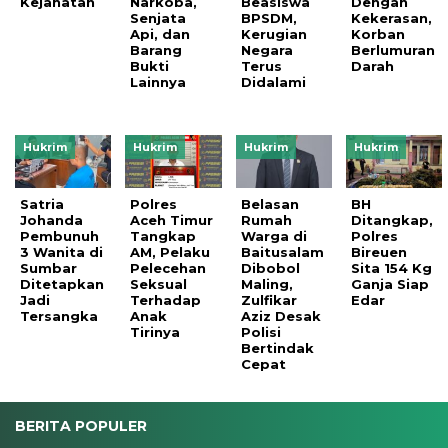
Kejahatan
Narkoba,
Beasiswa
Dengan
Senjata
BPSDM,
Kekerasan,
Api, dan
Kerugian
Korban
Barang
Negara
Berlumuran
Bukti
Terus
Darah
Lainnya
Didalami
Hukrim
Hukrim
Hukrim
Hukrim
Satria
Polres
Belasan
BH
Johanda
Aceh Timur
Rumah
Ditangkap,
Pembunuh
Tangkap
Warga di
Polres
3 Wanita di
AM, Pelaku
Baitusalam
Bireuen
Sumbar
Pelecehan
Dibobol
Sita 154 Kg
Ditetapkan
Seksual
Maling,
Ganja Siap
Jadi
Terhadap
Zulfikar
Edar
Tersangka
Anak
Aziz Desak
Tirinya
Polisi
Bertindak
Cepat
BERITA POPULER