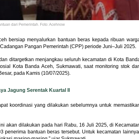
ntuan dari Pemerintah. Foto: Acehnow
eh bersiap menyalurkan bantuan beras kepada ribuan warg
 Cadangan Pangan Pemerintah (CPP) periode Juni–Juli 2025.
i dan ditargetkan menjangkau seluruh kecamatan di Kota Band
osial Kota Banda Aceh, Sukmawati, saat monitoring stok da
Besar, pada Kamis (10/07/2025).
a Jagung Serentak Kuartal II
 rapat koordinasi yang dilakukan sebelumnya untuk memastika
ni akan dilakukan pada hari Rabu, 16 Juli 2025, di Kecamata
3 penerima bantuan beras tersebut. Untuk kecamatan lainnya
lokasi masing-masing,” ujar Sukmawati.