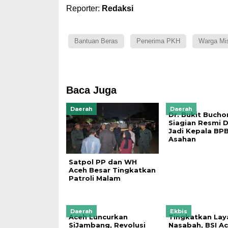
Reporter:
Redaksi
Bantuan Beras
Penerima PKH
Warga Mi
Baca Juga
Daerah
Daerah
Dr. Bukit Buchor
Siagian Resmi D
Jadi Kepala BP
Asahan
Satpol PP dan WH
Aceh Besar Tingkatkan
Patroli Malam
Daerah
Ekbis
Aceh Luncurkan
Tingkatkan Lay
SiJambang, Revolusi
Nasabah, BSI A