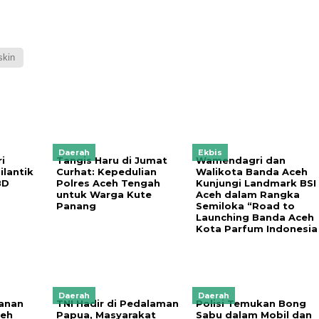
skin
Daerah
Ekbis
i
Tangis Haru di Jumat
Wamendagri dan
ilantik
Curhat: Kepedulian
Walikota Banda Aceh
BD
Polres Aceh Tengah
Kunjungi Landmark BSI
untuk Warga Kute
Aceh dalam Rangka
Panang
Semiloka “Road to
Launching Banda Aceh
Kota Parfum Indonesia
Daerah
Daerah
anan
TNI Hadir di Pedalaman
Polisi Temukan Bong
ceh
Papua, Masyarakat
Sabu dalam Mobil dan