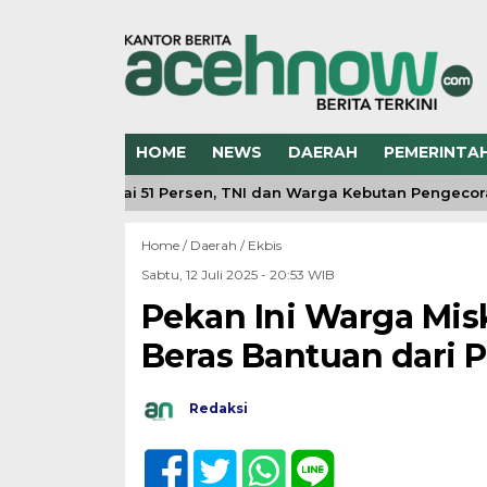
HOME
NEWS
DAERAH
PEMERINTA
gunan Capai 51 Persen, TNI dan Warga Kebutan Pengecoran L
Home /
Daerah
/
Ekbis
Sabtu, 12 Juli 2025 - 20:53 WIB
Pekan Ini Warga Mis
Beras Bantuan dari 
Redaksi