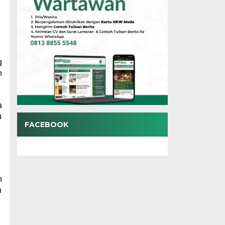
g
n
a
u
FACEBOOK
n
n