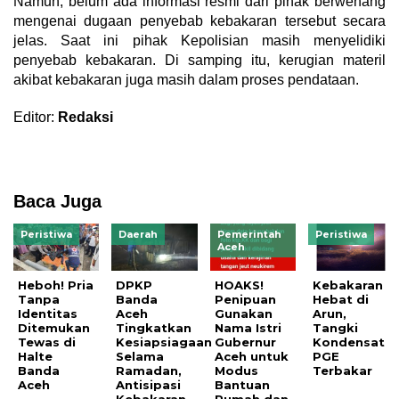
Namun, belum ada informasi resmi dari pihak berwenang
mengenai dugaan penyebab kebakaran tersebut secara
jelas. Saat ini pihak Kepolisian masih menyelidiki
penyebab kebakaran. Di samping itu, kerugian materil
akibat kebakaran juga masih dalam proses pendataan.
Editor:
Redaksi
Baca Juga
Peristiwa
Daerah
Pemerintah
Peristiwa
Aceh
Heboh! Pria
DPKP
HOAKS!
Kebakaran
Tanpa
Banda
Penipuan
Hebat di
Identitas
Aceh
Gunakan
Arun,
Ditemukan
Tingkatkan
Nama Istri
Tangki
Tewas di
Kesiapsiagaan
Gubernur
Kondensat
Halte
Selama
Aceh untuk
PGE
Banda
Ramadan,
Modus
Terbakar
Aceh
Antisipasi
Bantuan
Kebakaran
Rumah dan