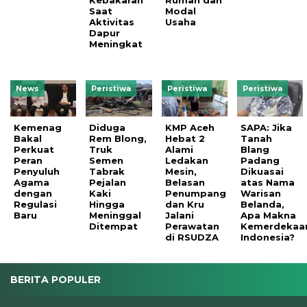
Saat
Modal
Aktivitas
Usaha
Dapur
Meningkat
News
Peristiwa
Peristiwa
Peristiwa
Kemenag
Diduga
KMP Aceh
SAPA: Jika
Bakal
Rem Blong,
Hebat 2
Tanah
Perkuat
Truk
Alami
Blang
Peran
Semen
Ledakan
Padang
Penyuluh
Tabrak
Mesin,
Dikuasai
Agama
Pejalan
Belasan
atas Nama
dengan
Kaki
Penumpang
Warisan
Regulasi
Hingga
dan Kru
Belanda,
Baru
Meninggal
Jalani
Apa Makna
Ditempat
Perawatan
Kemerdekaa
di RSUDZA
Indonesia?
BERITA POPULER