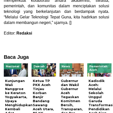
memperkuat kolaborasi antara akademisi, swasta,
pemerintah, dan komunitas dalam menciptakan solusi
teknologi yang berkelanjutan dan berdampak nyata.
“Melalui Gelar Teknologi Tepat Guna, kita hadirkan solusi
dalam membangun negeri,” ujarnya. []
Editor:
Redaksi
Baca Juga
Nasional
Daerah
News
Pemerintah
Aceh
Kunjungan
Ketua TP
Gubernur
Kadisdik
Wali
PKK Aceh
dan Wakil
Aceh:
Nanggroe
Tinjau
Gubernur
Melalui
ke Keraton
Korban
Aceh
Sekolah
Yogyakarta,
Banjir
Tegaskan
Unggul
Upaya
Bandang
Komitmen
Garuda
Menghidupkan
Sawang
Bersih,
Transformasi
Kembali
Aceh Utara,
Transparan,
Pendidikan
Adat
85 KK
dan Pro-
Aceh Siap