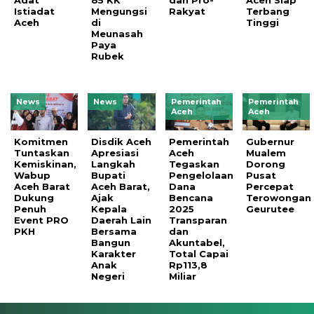
Istiadat
Mengungsi
Rakyat
Terbang
Aceh
di
Tinggi
Meunasah
Paya
Rubek
News
News
Pemerintah
Pemerintah
Aceh
Aceh
Komitmen
Disdik Aceh
Pemerintah
Gubernur
Tuntaskan
Apresiasi
Aceh
Mualem
Kemiskinan,
Langkah
Tegaskan
Dorong
Wabup
Bupati
Pengelolaan
Pusat
Aceh Barat
Aceh Barat,
Dana
Percepat
Dukung
Ajak
Bencana
Terowongan
Penuh
Kepala
2025
Geurutee
Event PRO
Daerah Lain
Transparan
PKH
Bersama
dan
Bangun
Akuntabel,
Karakter
Total Capai
Anak
Rp113,8
Negeri
Miliar