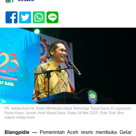
Plt. Sekda Aceh M. Nasir Membuka Gelar Teknologi Tepat Guna di Lapangan
Pulau Kayu, Susoh, Aceh Barat Daya. Rabu 28 Mei 2025. Foto: Dok. Biro
Adpim Setda Aceh
Blangpidie —
Pemerintah Aceh resmi membuka Gelar