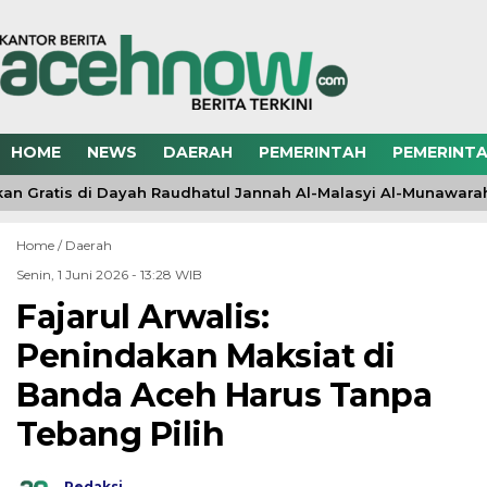
HOME
NEWS
DAERAH
PEMERINTAH
PEMERINTA
n Gratis di Dayah Raudhatul Jannah Al-Malasyi Al-Munawarah 
Home /
Daerah
Senin, 1 Juni 2026 - 13:28 WIB
Fajarul Arwalis:
Penindakan Maksiat di
Banda Aceh Harus Tanpa
Tebang Pilih
Redaksi