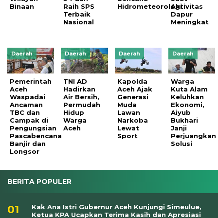
Binaan
Raih SPS
Hidrometeorologi
Aktivitas
Terbaik
Dapur
Nasional
Meningkat
Daerah
Daerah
Daerah
Daerah
Pemerintah
TNI AD
Kapolda
Warga
Aceh
Hadirkan
Aceh Ajak
Kuta Alam
Waspadai
Air Bersih,
Generasi
Keluhkan
Ancaman
Permudah
Muda
Ekonomi,
TBC dan
Hidup
Lawan
Aiyub
Campak di
Warga
Narkoba
Bukhari
Pengungsian
Aceh
Lewat
Janji
Pascabencana
Sport
Perjuangkan
Banjir dan
Solusi
Longsor
BERITA POPULER
Kak Ana Istri Gubernur Aceh Kunjungi Simeulue,
Ketua KPA Ucapkan Terima Kasih dan Apresiasi