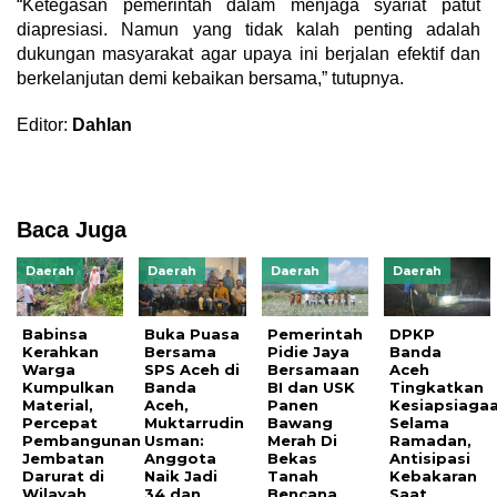
“Ketegasan pemerintah dalam menjaga syariat patut
diapresiasi. Namun yang tidak kalah penting adalah
dukungan masyarakat agar upaya ini berjalan efektif dan
berkelanjutan demi kebaikan bersama,” tutupnya.
Editor:
Dahlan
Baca Juga
Daerah
Daerah
Daerah
Daerah
Babinsa
Buka Puasa
Pemerintah
DPKP
Kerahkan
Bersama
Pidie Jaya
Banda
Warga
SPS Aceh di
Bersamaan
Aceh
Kumpulkan
Banda
BI dan USK
Tingkatkan
Material,
Aceh,
Panen
Kesiapsiaga
Percepat
Muktarrudin
Bawang
Selama
Pembangunan
Usman:
Merah Di
Ramadan,
Jembatan
Anggota
Bekas
Antisipasi
Darurat di
Naik Jadi
Tanah
Kebakaran
Wilayah
34 dan
Bencana
Saat