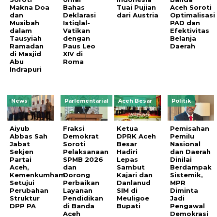
Makna Doa
Bahas
Tuai Pujian
Aceh Soroti
dan
Deklarasi
dari Austria
Optimalisasi
Musibah
Istiqlal-
PAD dan
dalam
Vatikan
Efektivitas
Tausyiah
dengan
Belanja
Ramadan
Paus Leo
Daerah
di Masjid
XIV di
Abu
Roma
Indrapuri
News
Parlementarial
Aceh Besar
Politik
Aiyub
Fraksi
Ketua
Pemisahan
Abbas Sah
Demokrat
DPRK Aceh
Pemilu
Jabat
Soroti
Besar
Nasional
Sekjen
Pelaksanaan
Hadiri
dan Daerah
Partai
SPMB 2026
Lepas
Dinilai
Aceh,
dan
Sambut
Berdampak
Kemenkumham
Dorong
Kajari dan
Sistemik,
Setujui
Perbaikan
Danlanud
MPR
Perubahan
Layanan
SIM di
Diminta
Struktur
Pendidikan
Meuligoe
Jadi
DPP PA
di Banda
Bupati
Pengawal
Aceh
Demokrasi