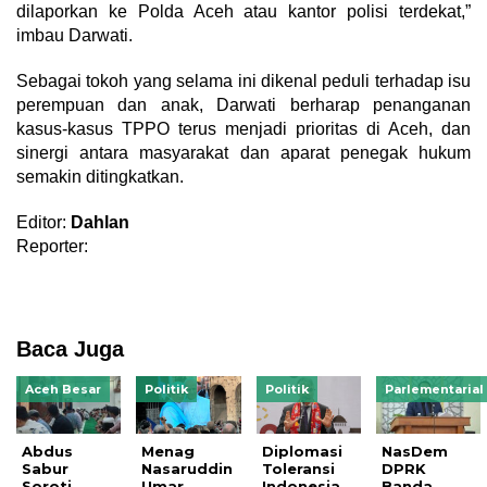
dilaporkan ke Polda Aceh atau kantor polisi terdekat,”
imbau Darwati.
Sebagai tokoh yang selama ini dikenal peduli terhadap isu
perempuan dan anak, Darwati berharap penanganan
kasus-kasus TPPO terus menjadi prioritas di Aceh, dan
sinergi antara masyarakat dan aparat penegak hukum
semakin ditingkatkan.
Editor:
Dahlan
Reporter:
Baca Juga
Aceh Besar
Politik
Politik
Parlementarial
Abdus
Menag
Diplomasi
NasDem
Sabur
Nasaruddin
Toleransi
DPRK
Soroti
Umar
Indonesia
Banda