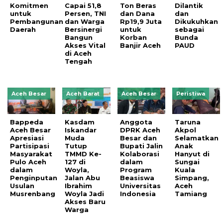
Komitmen
Capai 51,8
Ton Beras
Dilantik
untuk
Persen, TNI
dan Dana
dan
Pembangunan
dan Warga
Rp19,9 Juta
Dikukuhkan
Daerah
Bersinergi
untuk
sebagai
Bangun
Korban
Bunda
Akses Vital
Banjir Aceh
PAUD
di Aceh
Tengah
Aceh Besar
Aceh Barat
Aceh Besar
Peristiwa
Bappeda
Kasdam
Anggota
Taruna
Aceh Besar
Iskandar
DPRK Aceh
Akpol
Apresiasi
Muda
Besar dan
Selamatkan
Partisipasi
Tutup
Bupati Jalin
Anak
Masyarakat
TMMD Ke-
Kolaborasi
Hanyut di
Pulo Aceh
127 di
dalam
Sungai
dalam
Woyla,
Program
Kuala
Penginputan
Jalan Abu
Beasiswa
Simpang,
Usulan
Ibrahim
Universitas
Aceh
Musrenbang
Woyla Jadi
Indonesia
Tamiang
Akses Baru
Warga