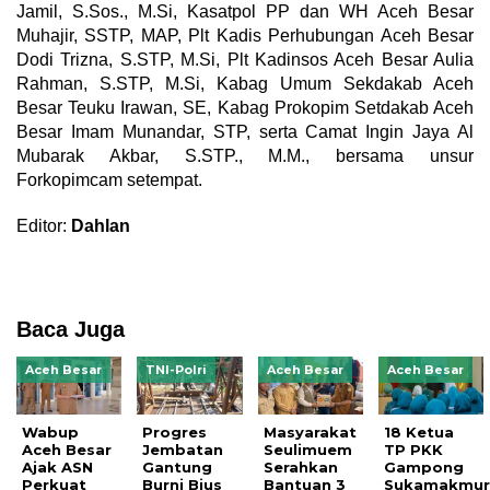
Jamil, S.Sos., M.Si, Kasatpol PP dan WH Aceh Besar
Muhajir, SSTP, MAP, Plt Kadis Perhubungan Aceh Besar
Dodi Trizna, S.STP, M.Si, Plt Kadinsos Aceh Besar Aulia
Rahman, S.STP, M.Si, Kabag Umum Sekdakab Aceh
Besar Teuku Irawan, SE, Kabag Prokopim Setdakab Aceh
Besar Imam Munandar, STP, serta Camat Ingin Jaya Al
Mubarak Akbar, S.STP., M.M., bersama unsur
Forkopimcam setempat.
Editor:
Dahlan
Baca Juga
Aceh Besar
TNI-Polri
Aceh Besar
Aceh Besar
Wabup
Progres
Masyarakat
18 Ketua
Aceh Besar
Jembatan
Seulimuem
TP PKK
Ajak ASN
Gantung
Serahkan
Gampong
Perkuat
Burni Bius
Bantuan 3
Sukamakmu