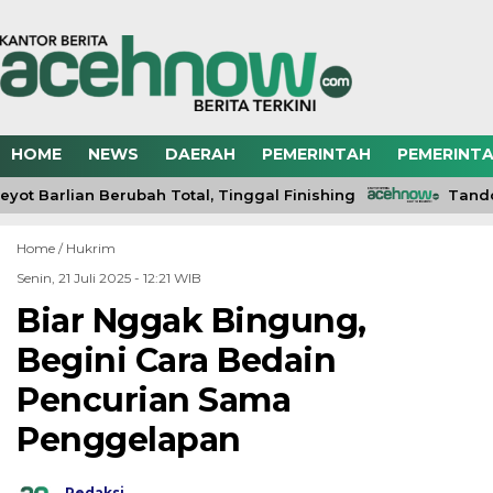
HOME
NEWS
DAERAH
PEMERINTAH
PEMERINTA
ot Barlian Berubah Total, Tinggal Finishing
Tandon
Home /
Hukrim
Senin, 21 Juli 2025 - 12:21 WIB
Biar Nggak Bingung,
Begini Cara Bedain
Pencurian Sama
Penggelapan
Redaksi