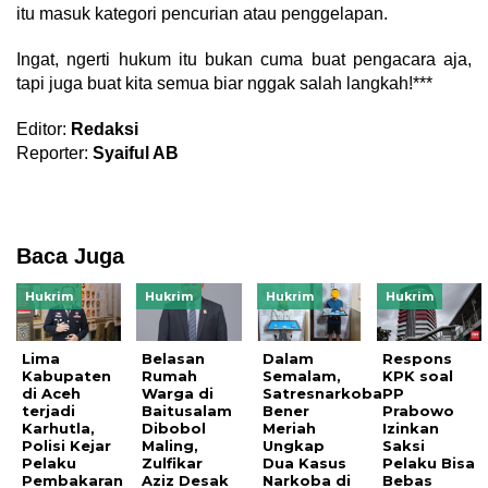
itu masuk kategori pencurian atau penggelapan.
Ingat, ngerti hukum itu bukan cuma buat pengacara aja,
tapi juga buat kita semua biar nggak salah langkah!***
Editor:
Redaksi
Reporter:
Syaiful AB
Baca Juga
Hukrim
Hukrim
Hukrim
Hukrim
Lima
Belasan
Dalam
Respons
Kabupaten
Rumah
Semalam,
KPK soal
di Aceh
Warga di
Satresnarkoba
PP
terjadi
Baitusalam
Bener
Prabowo
Karhutla,
Dibobol
Meriah
Izinkan
Polisi Kejar
Maling,
Ungkap
Saksi
Pelaku
Zulfikar
Dua Kasus
Pelaku Bisa
Pembakaran
Aziz Desak
Narkoba di
Bebas