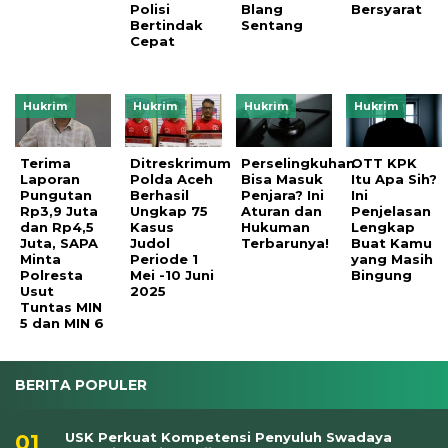
Polisi
Blang
Bersyarat
Bertindak
Sentang
Cepat
Hukrim
Hukrim
Hukrim
Hukrim
Terima
Ditreskrimum
Perselingkuhan
OTT KPK
Laporan
Polda Aceh
Bisa Masuk
Itu Apa Sih?
Pungutan
Berhasil
Penjara? Ini
Ini
Rp3,9 Juta
Ungkap 75
Aturan dan
Penjelasan
dan Rp4,5
Kasus
Hukuman
Lengkap
Juta, SAPA
Judol
Terbarunya!
Buat Kamu
Minta
Periode 1
yang Masih
Polresta
Mei -10 Juni
Bingung
Usut
2025
Tuntas MIN
5 dan MIN 6
BERITA POPULER
USK Perkuat Kompetensi Penyuluh Swadaya