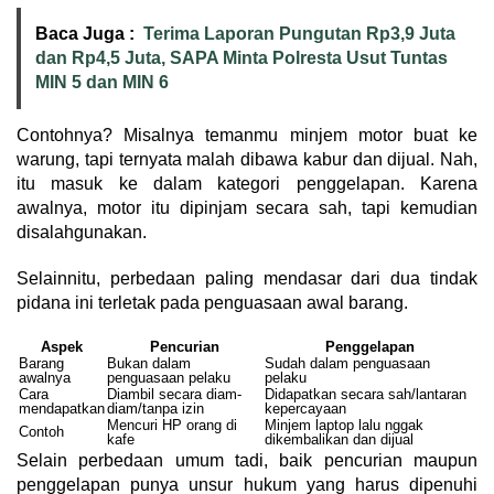
Baca Juga :
Terima Laporan Pungutan Rp3,9 Juta
dan Rp4,5 Juta, SAPA Minta Polresta Usut Tuntas
MIN 5 dan MIN 6
Contohnya? Misalnya temanmu minjem motor buat ke
warung, tapi ternyata malah dibawa kabur dan dijual. Nah,
itu masuk ke dalam kategori penggelapan. Karena
awalnya, motor itu dipinjam secara sah, tapi kemudian
disalahgunakan.
Selainnitu, perbedaan paling mendasar dari dua tindak
pidana ini terletak pada penguasaan awal barang.
Aspek
Pencurian
Penggelapan
Barang
Bukan dalam
Sudah dalam penguasaan
awalnya
penguasaan pelaku
pelaku
Cara
Diambil secara diam-
Didapatkan secara sah/lantaran
mendapatkan
diam/tanpa izin
kepercayaan
Mencuri HP orang di
Minjem laptop lalu nggak
Contoh
kafe
dikembalikan dan dijual
Selain perbedaan umum tadi, baik pencurian maupun
penggelapan punya unsur hukum yang harus dipenuhi