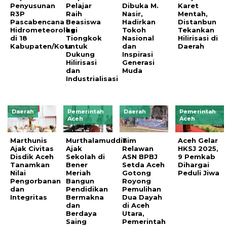
Penyusunan
Pelajar
Dibuka M.
Karet
R3P
Raih
Nasir,
Mentah,
Pascabencana
Beasiswa
Hadirkan
Distanbun
Hidrometeorologi
ke
Tokoh
Tekankan
di 18
Tiongkok
Nasional
Hilirisasi di
Kabupaten/Kota
untuk
dan
Daerah
Dukung
Inspirasi
Hilirisasi
Generasi
dan
Muda
Industrialisasi
Daerah
Pemerintah
Daerah
Pemerintah
Aceh
Aceh
Marthunis
Murthalamuddin
Tim
Aceh Gelar
Ajak Civitas
Ajak
Relawan
HKSJ 2025,
Disdik Aceh
Sekolah di
ASN BPBJ
9 Pemkab
Tanamkan
Bener
Setda Aceh
Dihargai
Nilai
Meriah
Gotong
Peduli Jiwa
Pengorbanan
Bangun
Royong
dan
Pendidikan
Pemulihan
Integritas
Bermakna
Dua Dayah
dan
di Aceh
Berdaya
Utara,
Saing
Pemerintah