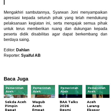
Mengakhiri sambutannya, Syarwan Joni menyampaikan
apresiasi kepada seluruh pihak yang telah mendukung
pelaksanaan kegiatan ini, serta mengajak semua pihak
untuk terus memberikan ruang dan dukungan kepada
peserta didik disabilitas agar dapat berkembang dan
berdaya saing.
Editor:
Dahlan
Reporter:
Syaiful AB
Baca Juga
Pemerintah
Pemerintah
Pemerintah
Pemerintah
Aceh
Aceh
Aceh
Aceh
Sekda Aceh
Wagub
BAA Talks
Aceh
Pimpin
Aceh:
2026
Larang
Rapat
Empat
Resmi
Ekspor