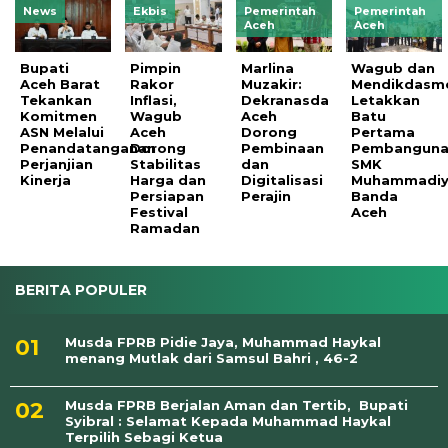
News
Ekbis
Pemerintah
Pemerintah
Aceh
Aceh
Bupati
Pimpin
Marlina
Wagub dan
Aceh Barat
Rakor
Muzakir:
Mendikdasm
Tekankan
Inflasi,
Dekranasda
Letakkan
Komitmen
Wagub
Aceh
Batu
ASN Melalui
Aceh
Dorong
Pertama
Penandatanganan
Dorong
Pembinaan
Pembangun
Perjanjian
Stabilitas
dan
SMK
Kinerja
Harga dan
Digitalisasi
Muhammadiy
Persiapan
Perajin
Banda
Festival
Aceh
Ramadan
BERITA POPULER
Musda FPRB Pidie Jaya, Muhammad Haykal
menang Mutlak dari Samsul Bahri , 46-2
Musda FPRB Berjalan Aman dan Tertib, Bupati
Syibral : Selamat Kepada Muhammad Haykal
Terpilih Sebagi Ketua