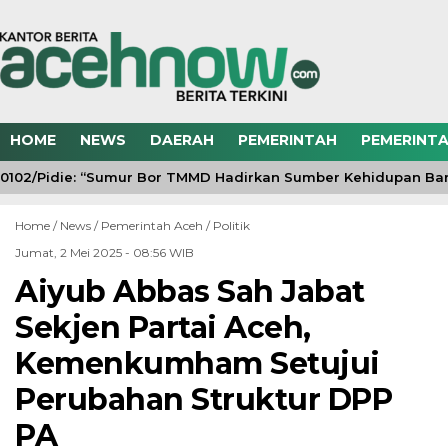
HOME
NEWS
DAERAH
PEMERINTAH
PEMERINTA
102/Pidie: “Sumur Bor TMMD Hadirkan Sumber Kehidupan Baru
Home /
News
/
Pemerintah Aceh
/
Politik
Jumat, 2 Mei 2025 - 08:56 WIB
Aiyub Abbas Sah Jabat
Sekjen Partai Aceh,
Kemenkumham Setujui
Perubahan Struktur DPP
PA