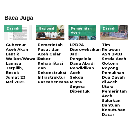
Baca Juga
Daerah
Nasional
Pemerintah
Daerah
Aceh
Gubernur
Pemerintah
LPDPA
Tim
Aceh Akan
Pusat dan
Diproyeksikan
Relawan
Lantik
Aceh Gelar
Jadi
ASN BPBJ
Walkot/Wawalkot
Rakor
Pengelola
Setda Aceh
Langsa
Rehabilitasi
Dana Abadi
Gotong
Terpilih,
dan
Pendidikan
Royong
Besok
Rekonstruksi
Aceh,
Pemulihan
Jumat 23
Infrastruktur
Sekda
Dua Dayah
Mei 2025
Pascabencana
Minta
di Aceh
Segera
Utara,
Dibentuk
Pemerintah
Aceh
Salurkan
Bantuan
Kebutuhan
Dasar