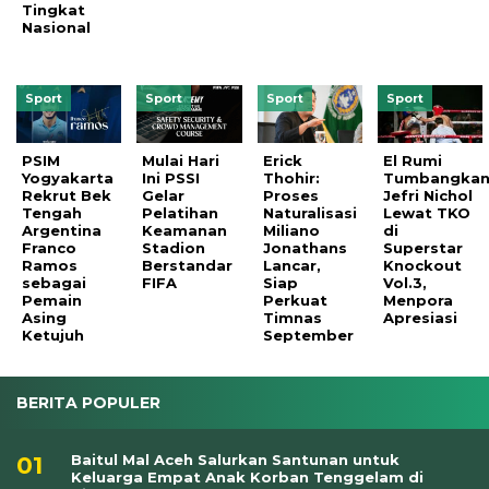
Tingkat
Nasional
Sport
Sport
Sport
Sport
PSIM
Mulai Hari
Erick
El Rumi
Yogyakarta
Ini PSSI
Thohir:
Tumbangka
Rekrut Bek
Gelar
Proses
Jefri Nichol
Tengah
Pelatihan
Naturalisasi
Lewat TKO
Argentina
Keamanan
Miliano
di
Franco
Stadion
Jonathans
Superstar
Ramos
Berstandar
Lancar,
Knockout
sebagai
FIFA
Siap
Vol.3,
Pemain
Perkuat
Menpora
Asing
Timnas
Apresiasi
Ketujuh
September
BERITA POPULER
Baitul Mal Aceh Salurkan Santunan untuk
Keluarga Empat Anak Korban Tenggelam di