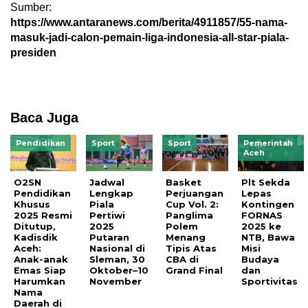
Sumber:
https://www.antaranews.com/berita/4911857/55-nama-
masuk-jadi-calon-pemain-liga-indonesia-all-star-piala-
presiden
Baca Juga
Pendidikan
Sport
Sport
Pemerintah
Aceh
O2SN
Jadwal
Basket
Plt Sekda
Pendidikan
Lengkap
Perjuangan
Lepas
Khusus
Piala
Cup Vol. 2:
Kontingen
2025 Resmi
Pertiwi
Panglima
FORNAS
Ditutup,
2025
Polem
2025 ke
Kadisdik
Putaran
Menang
NTB, Bawa
Aceh:
Nasional di
Tipis Atas
Misi
Anak-anak
Sleman, 30
CBA di
Budaya
Emas Siap
Oktober–10
Grand Final
dan
Harumkan
November
Sportivitas
Nama
Daerah di