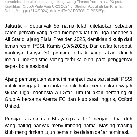
berselebrasi usai mencetak gol ke gawang Timnas Yordania U-23 pada
Kualifikasi Grup A Piala Asia U-23 2024 di Stadion Abdullah bin Khalifa,
Doha, Minggu (21/4/2024). dok. ANTARA FOTO/HO-PSSI/Spt.
Jakarta
– Sebanyak 55 nama telah ditetapkan sebagai
calon pemain yang akan memperkuat tim Liga Indonesia
All Star di ajang Piala Presiden 2025, demikian dikutip dari
laman resmi PSSI, Kamis (19/6/2025). Dari daftar tersebut,
nantinya hanya 30 pemain terbaik yang akan dipilih
melalui mekanisme voting terbuka oleh para penggemar
sepak bola nasional.
Ajang pemungutan suara ini menjadi cara partisipatif PSSI
untuk mengajak pencinta sepak bola menentukan wajah
skuad Liga Indonesia All Star. Tim ini akan bertarung di
Grup A bersama Arema FC dan klub asal Inggris, Oxford
United.
Persija Jakarta dan Bhayangkara FC menjadi dua klub
yang paling banyak menyumbang nama. Masing-masing
klub mengirimkan tujuh pemain ke dalam daftar nominasi.