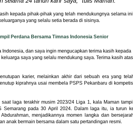
 selama 24 tahun karir saya,” tulis Maman.
asih kepada pihak-pihak yang telah mendukungnya selama ini
eluarganya yang selalu setia berada di sisinya.
pil Perdana Bersama Timnas Indonesia Senior
a Indonesia, dan saya ingin mengucapkan terima kasih kepada
 keluarga saya yang selalu mendukung saya. Terima kasih atas
utupan karier, melainkan akhir dari sebuah era yang tela
 menutup kiprahnya usai membela PSPS Pekanbaru di kompetis
 saat laga terakhir musim 2023/24 Liga 1, kala Maman tampi
 Semarang pada 30 April 2024. Dalam laga itu, ia turun k
a Abdurahman, menjadikannya momen langka dan bersejara
n anak bermain bersama dalam satu pertandingan resmi.