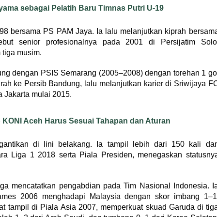
yama sebagai Pelatih Baru Timnas Putri U-19
98 bersama PS PAM Jaya. Ia lalu melanjutkan kiprah bersam
ebut senior profesionalnya pada 2001 di Persijatim Solo
 tiga musim.
abung dengan PSIS Semarang (2005–2008) dengan torehan 1 go
ah ke Persib Bandung, lalu melanjutkan karier di Sriwijaya F
a Jakarta mulai 2015.
 KONI Aceh Harus Sesuai Tahapan dan Aturan
antikan di lini belakang. Ia tampil lebih dari 150 kali da
uara Liga 1 2018 serta Piala Presiden, menegaskan statusny
juga mencatatkan pengabdian pada Tim Nasional Indonesia. I
ames 2006 menghadapi Malaysia dengan skor imbang 1–1
at tampil di Piala Asia 2007, memperkuat skuad Garuda di tig