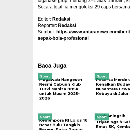
laga fase grup: menang 2–1 atas Bahrain, k
Secara total, ia mengoleksi 29 caps bersama 
Editor:
Redaksi
Reporter:
Redaksi
Sumber:
https://www.antaranews.com/be
sepak-bola-profesional
Baca Juga
Sport
Sport
Megawati Hangestri
Peserta Merdek
Resmi Gabung Klub
Kenalkan Buda
Turki Manisa BBSK
Nusantara Lewa
untuk Musim 2025-
Kebaya di Jalur
2026
Sport
Sport
Kemenpora RI Lolos 16
Triyaningsih Sa
Besar Bulu Tangkis
Emas 5K, Kemba
Beregu Putra Pornas