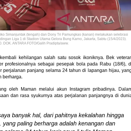
Riko Simanjuntak (tengah) dan Dony Tri Pamungkas (kanan) melakukan selebrasi
ngan Liga 1 di Stadion Utama Gelora Bung Karno, Jakarta, Sabtu (15/4/2023).
-0. DOK. ANTARA FOTO/Galih Pradipta/aww.
embali kehilangan salah satu sosok ikoniknya. Bek vetera
 profesionalnya sebagai pesepak bola pada Rabu (18/6), d
r perjalanan panjang selama 24 tahun di lapangan hijau, yan
 berharga.
ng oleh Maman melalui akun Instagram pribadinya. Dala
n dan rasa syukurnya atas perjalanan panjangnya di duni
aya banyak hal, dari pahitnya kekalahan hingga
yang paling berharga adalah kenangan dan