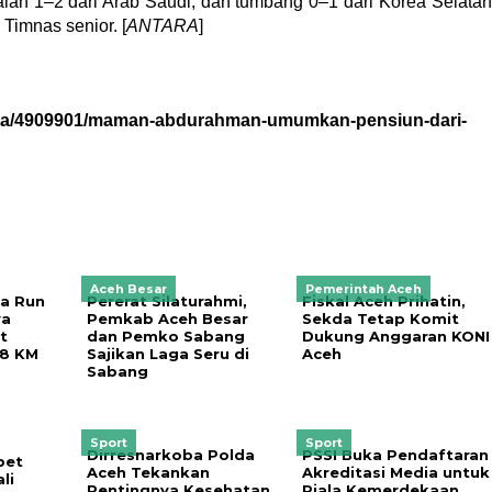
alah 1–2 dari Arab Saudi, dan tumbang 0–1 dari Korea Selatan
Timnas senior. [
ANTARA
]
rita/4909901/maman-abdurahman-umumkan-pensiun-dari-
Aceh Besar
Pemerintah Aceh
a Run
Pererat Silaturahmi,
Fiskal Aceh Prihatin,
ya
Pemkab Aceh Besar
Sekda Tetap Komit
t
dan Pemko Sabang
Dukung Anggaran KONI
 8 KM
Sajikan Laga Seru di
Aceh
Sabang
Sport
Sport
Dirresnarkoba Polda
PSSI Buka Pendaftaran
bet
Aceh Tekankan
Akreditasi Media untuk
li
Pentingnya Kesehatan
Piala Kemerdekaan