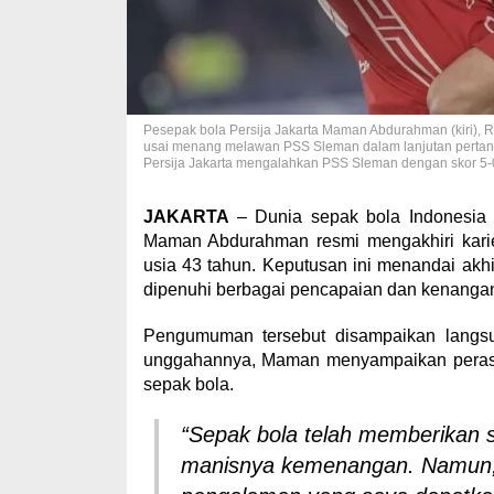
Pesepak bola Persija Jakarta Maman Abdurahman (kiri), 
usai menang melawan PSS Sleman dalam lanjutan pertandi
Persija Jakarta mengalahkan PSS Sleman dengan skor 5
JAKARTA
– Dunia sepak bola Indonesia k
Maman Abdurahman resmi mengakhiri karier
usia 43 tahun. Keputusan ini menandai akhi
dipenuhi berbagai pencapaian dan kenangan
Pengumuman tersebut disampaikan langsu
unggahannya, Maman menyampaikan perasaa
sepak bola.
“Sepak bola telah memberikan s
manisnya kemenangan. Namun, 