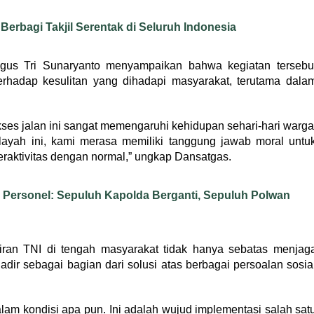
 Berbagi Takjil Serentak di Seluruh Indonesia
agus Tri Sunaryanto menyampaikan bahwa kegiatan tersebu
rhadap kesulitan yang dihadapi masyarakat, terutama dala
es jalan ini sangat memengaruhi kehidupan sehari-hari warga
layah ini, kami merasa memiliki tanggung jawab moral untu
raktivitas dengan normal,” ungkap Dansatgas.
5 Personel: Sepuluh Kapolda Berganti, Sepuluh Polwan
iran TNI di tengah masyarakat tidak hanya sebatas menjag
dir sebagai bagian dari solusi atas berbagai persoalan sosia
lam kondisi apa pun. Ini adalah wujud implementasi salah sat