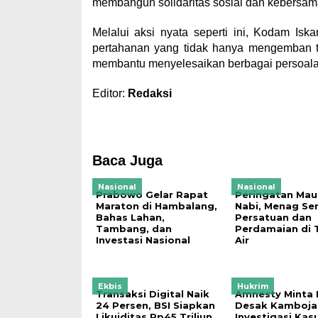
membangun solidaritas sosial dan kebersa
Melalui aksi nyata seperti ini, Kodam Is
pertahanan yang tidak hanya mengemban tu
membantu menyelesaikan berbagai persoalan
Editor:
Redaksi
Baca Juga
Nasional
Nasional
Prabowo Gelar Rapat
Peringatan Mau
Maraton di Hambalang,
Nabi, Menag Se
Bahas Lahan,
Persatuan dan
Tambang, dan
Perdamaian di 
Investasi Nasional
Air
Ekbis
Hukrim
Transaksi Digital Naik
Amnesty Minta 
24 Persen, BSI Siapkan
Desak Kamboja
Likuiditas Rp45 Triliun
Investigasi Kas