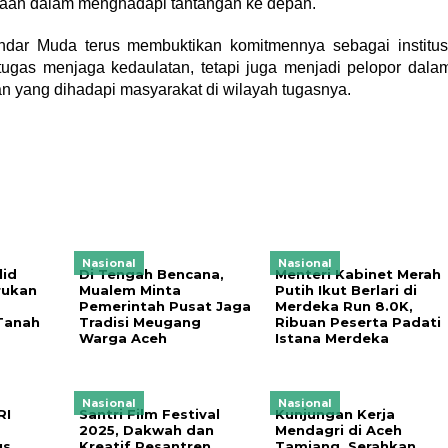
maan dalam menghadapi tantangan ke depan.
kandar Muda terus membuktikan komitmennya sebagai institus
gas menjaga kedaulatan, tetapi juga menjadi pelopor dala
 yang dihadapi masyarakat di wilayah tugasnya.
Nasional
Nasional
lid
Di Tengah Bencana,
Menteri Kabinet Merah
rukan
Mualem Minta
Putih Ikut Berlari di
Pemerintah Pusat Jaga
Merdeka Run 8.0K,
Tanah
Tradisi Meugang
Ribuan Peserta Padati
Warga Aceh
Istana Merdeka
Nasional
Nasional
RI
Santri Film Festival
Kunjungan Kerja
2025, Dakwah dan
Mendagri di Aceh
us
Kreatif Pesantren
Tamiang, Serahkan