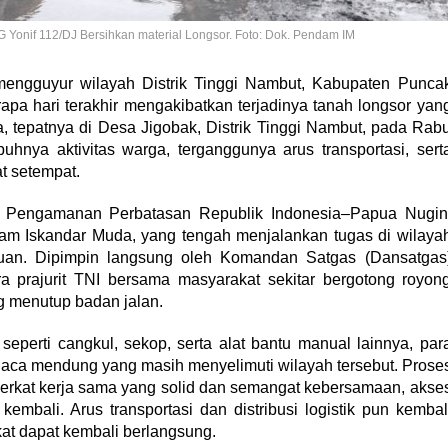
Yonif 112/DJ Bersihkan material Longsor. Foto: Dok. Pendam IM
mengguyur wilayah Distrik Tinggi Nambut, Kabupaten Punca
pa hari terakhir mengakibatkan terjadinya tanah longsor yan
 tepatnya di Desa Jigobak, Distrik Tinggi Nambut, pada Rab
uhnya aktivitas warga, terganggunya arus transportasi, sert
t setempat.
as Pengamanan Perbatasan Republik Indonesia–Papua Nugin
m Iskandar Muda, yang tengah menjalankan tugas di wilaya
tuan. Dipimpin langsung oleh Komandan Satgas (Dansatgas
ra prajurit TNI bersama masyarakat sekitar bergotong royon
g menutup badan jalan.
perti cangkul, sekop, serta alat bantu manual lainnya, par
cuaca mendung yang masih menyelimuti wilayah tersebut. Prose
Berkat kerja sama yang solid dan semangat kebersamaan, akse
kembali. Arus transportasi dan distribusi logistik pun kembal
kat dapat kembali berlangsung.