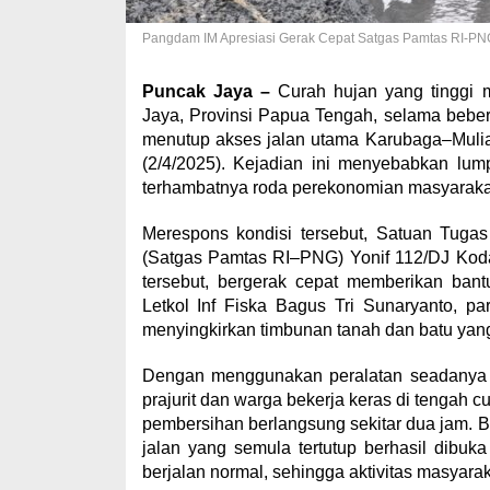
Pangdam IM Apresiasi Gerak Cepat Satgas Pamtas RI-PNG 
Puncak Jaya –
Curah hujan yang tinggi 
Jaya, Provinsi Papua Tengah, selama bebera
menutup akses jalan utama Karubaga–Mulia,
(2/4/2025). Kejadian ini menyebabkan lump
terhambatnya roda perekonomian masyaraka
Merespons kondisi tersebut, Satuan Tug
(Satgas Pamtas RI–PNG) Yonif 112/DJ Koda
tersebut, bergerak cepat memberikan ban
Letkol Inf Fiska Bagus Tri Sunaryanto, pa
menyingkirkan timbunan tanah dan batu yan
Dengan menggunakan peralatan seadanya se
prajurit dan warga bekerja keras di tengah 
pembersihan berlangsung sekitar dua jam. 
jalan yang semula tertutup berhasil dibuka 
berjalan normal, sehingga aktivitas masyara