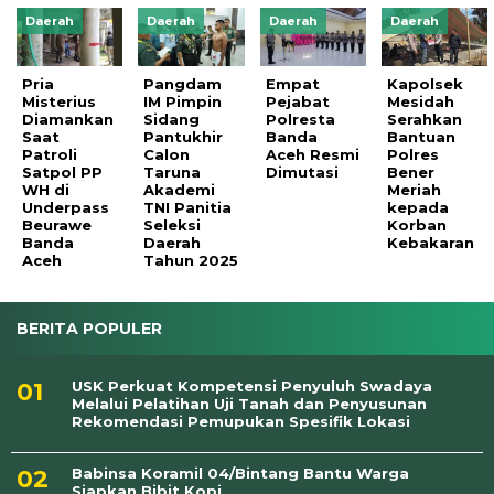
Daerah
Daerah
Daerah
Daerah
Pria
Pangdam
Empat
Kapolsek
Misterius
IM Pimpin
Pejabat
Mesidah
Diamankan
Sidang
Polresta
Serahkan
Saat
Pantukhir
Banda
Bantuan
Patroli
Calon
Aceh Resmi
Polres
Satpol PP
Taruna
Dimutasi
Bener
WH di
Akademi
Meriah
Underpass
TNI Panitia
kepada
Beurawe
Seleksi
Korban
Banda
Daerah
Kebakaran
Aceh
Tahun 2025
BERITA POPULER
USK Perkuat Kompetensi Penyuluh Swadaya
Melalui Pelatihan Uji Tanah dan Penyusunan
Rekomendasi Pemupukan Spesifik Lokasi
Babinsa Koramil 04/Bintang Bantu Warga
Siapkan Bibit Kopi