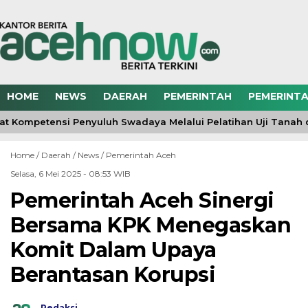
HOME
NEWS
DAERAH
PEMERINTAH
PEMERINTA
t Kompetensi Penyuluh Swadaya Melalui Pelatihan Uji Tanah
Home /
Daerah
/
News
/
Pemerintah Aceh
Selasa, 6 Mei 2025 - 08:53 WIB
Pemerintah Aceh Sinergi
Bersama KPK Menegaskan
Komit Dalam Upaya
Berantasan Korupsi
Redaksi