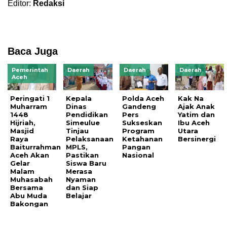
Editor:
Redaksi
Baca Juga
Pemerintah
Daerah
Daerah
Daerah
Aceh
Peringati 1
Kepala
Polda Aceh
Kak Na
Muharram
Dinas
Gandeng
Ajak Anak
1448
Pendidikan
Pers
Yatim dan
Hijriah,
Simeulue
Sukseskan
Ibu Aceh
Masjid
Tinjau
Program
Utara
Raya
Pelaksanaan
Ketahanan
Bersinergi
Baiturrahman
MPLS,
Pangan
Aceh Akan
Pastikan
Nasional
Gelar
Siswa Baru
Malam
Merasa
Muhasabah
Nyaman
Bersama
dan Siap
Abu Muda
Belajar
Bakongan