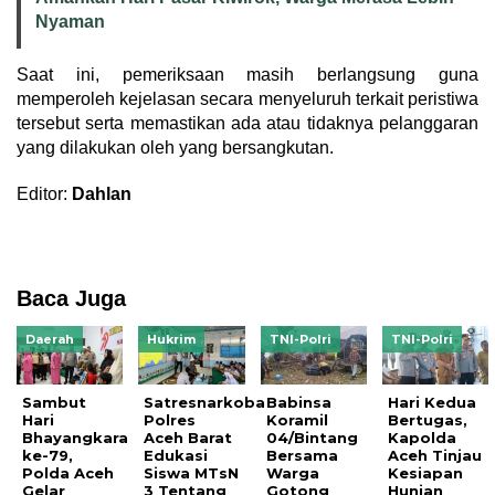
Nyaman
Saat ini, pemeriksaan masih berlangsung guna
memperoleh kejelasan secara menyeluruh terkait peristiwa
tersebut serta memastikan ada atau tidaknya pelanggaran
yang dilakukan oleh yang bersangkutan.
Editor:
Dahlan
Baca Juga
Daerah
Hukrim
TNI-Polri
TNI-Polri
Sambut
Satresnarkoba
Babinsa
Hari Kedua
Hari
Polres
Koramil
Bertugas,
Bhayangkara
Aceh Barat
04/Bintang
Kapolda
ke-79,
Edukasi
Bersama
Aceh Tinjau
Polda Aceh
Siswa MTsN
Warga
Kesiapan
Gelar
3 Tentang
Gotong
Hunian