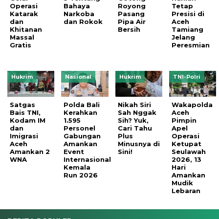
Operasi
Bahaya
Royong
Tetap
Katarak
Narkoba
Pasang
Presisi di
dan
dan Rokok
Pipa Air
Aceh
Khitanan
Bersih
Tamiang
Massal
Jelang
Gratis
Peresmian
Hukrim
Nasional
Hukrim
TNI-Polri
Satgas
Polda Bali
Nikah Siri
Wakapolda
Bais TNI,
Kerahkan
Sah Nggak
Aceh
Kodam IM
1.595
Sih? Yuk,
Pimpin
dan
Personel
Cari Tahu
Apel
Imigrasi
Gabungan
Plus
Operasi
Aceh
Amankan
Minusnya di
Ketupat
Amankan 2
Event
Sini!
Seulawah
WNA
Internasional
2026, 13
Kemala
Hari
Run 2026
Amankan
Mudik
Lebaran