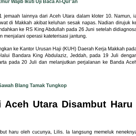
ur Wajib Ikuti Uji Baca Al-Qur’an
jemaah lainnya dari Aceh Utara dalam kloter 10. Namun, i
awat di Makkah akibat keluhan sesak napas. Nadian dirujuk k
indahkan ke RS King Abdullah pada 26 Juni setelah didiagnos
 menjalani operasi kateterisasi jantung.
angkan ke Kantor Urusan Haji (KUH) Daerah Kerja Makkah pad
melalui Bandara King Abdulaziz, Jeddah, pada 19 Juli denga
karta pada 20 Juli dan melanjutkan perjalanan ke Banda Ace
 Sawah Blang Tamak Tungkop
i Aceh Utara Disambut Haru
ut haru oleh cucunya, Lilis. Ia langsung memeluk nenekny