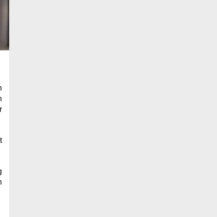
h
h
r
t
g
h