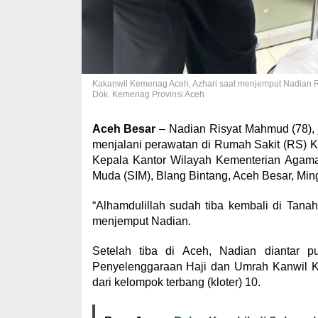
Kakanwil Kemenag Aceh, Azhari saat menjemput Nadian R
Dok. Kemenag Provinsi Aceh
Aceh Besar
– Nadian Risyat Mahmud (78), j
menjalani perawatan di Rumah Sakit (RS) 
Kepala Kantor Wilayah Kementerian Agama 
Muda (SIM), Blang Bintang, Aceh Besar, Ming
“Alhamdulillah sudah tiba kembali di Tanah 
menjemput Nadian.
Setelah tiba di Aceh, Nadian diantar 
Penyelenggaraan Haji dan Umrah Kanwil K
dari kelompok terbang (kloter) 10.