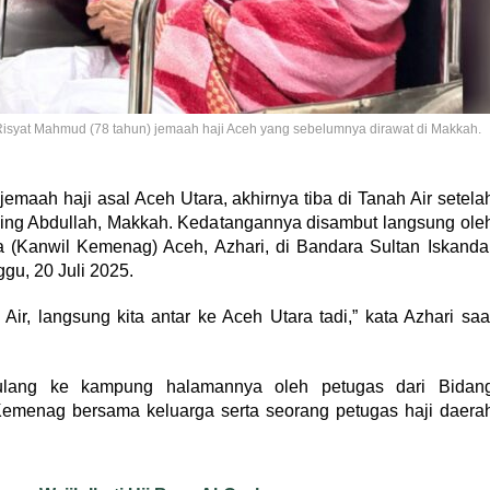
isyat Mahmud (78 tahun) jemaah haji Aceh yang sebelumnya dirawat di Makkah.
emaah haji asal Aceh Utara, akhirnya tiba di Tanah Air setela
King Abdullah, Makkah. Kedatangannya disambut langsung ole
(Kanwil Kemenag) Aceh, Azhari, di Bandara Sultan Iskanda
gu, 20 Juli 2025.
Air, langsung kita antar ke Aceh Utara tadi,” kata Azhari saa
pulang ke kampung halamannya oleh petugas dari Bidan
emenag bersama keluarga serta seorang petugas haji daera