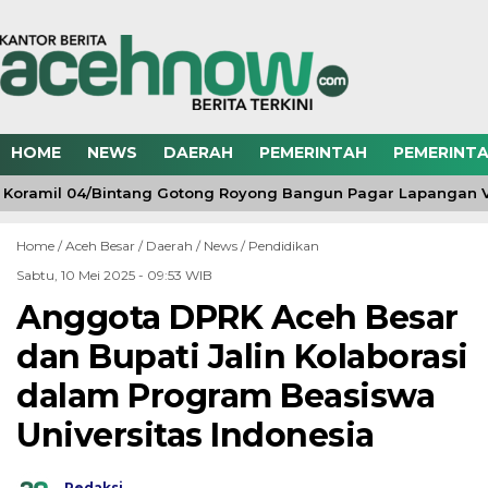
HOME
NEWS
DAERAH
PEMERINTAH
PEMERINTA
Koramil 04/Bintang Gotong Royong Bangun Pagar Lapangan Vo
Home /
Aceh Besar
/
Daerah
/
News
/
Pendidikan
Sabtu, 10 Mei 2025 - 09:53 WIB
Anggota DPRK Aceh Besar
dan Bupati Jalin Kolaborasi
dalam Program Beasiswa
Universitas Indonesia
Redaksi