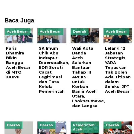
Baca Juga
Aceh Besar
Aceh Besar
Daerah
Aceh Besar
Faris
SK Imum
Wali Kota
Lelang 12
Dhamira
Chik Abu
Banda
Jabatan
Bikin
Indrapuri
Aceh
Strategis,
Bangga
Dipersoalkan,
Salurkan
YARA
Aceh Besar
EDR Soroti
Bantuan
Tegaskan
di MTQ
Cacat
Tahap III
Tak Boleh
XXXVII
Legitimasi
APEKSI
Ada Titipan
dan Tata
untuk
dalam
Kelola
Korban
Seleksi JPT
Pemerintah
Banjir Aceh
Aceh Besar
Utara,
Lhokseumawe,
dan Langsa
Daerah
Daerah
Pemerintah
Daerah
Aceh