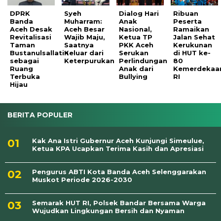
DPRK
Syeh
Dialog Hari
Ribuan
Banda
Muharram:
Anak
Peserta
Aceh Desak
Aceh Besar
Nasional,
Ramaikan
Revitalisasi
Wajib Maju,
Ketua TP
Jalan Sehat
Taman
Saatnya
PKK Aceh
Kerukunan
Bustanulsallatin
Keluar dari
Serukan
di HUT ke-
sebagai
Keterpurukan
Perlindungan
80
Ruang
Anak dari
Kemerdekaa
Terbuka
Bullying
RI
Hijau
BERITA POPULER
Kak Ana Istri Gubernur Aceh Kunjungi Simeulue,
Ketua KPA Ucapkan Terima Kasih dan Apresiasi
Pengurus ABTI Kota Banda Aceh Selenggarakan
Muskot Periode 2026-2030
Semarak HUT RI, Polsek Bandar Bersama Warga
Wujudkan Lingkungan Bersih dan Nyaman