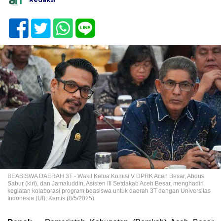
BEASISWA DAERAH 3T - Wakil Ketua Komisi V DPRK Aceh Besar, Abdus
Sabur (kiri), dan Jamaluddin, Asisten III Setdakab Aceh Besar, menghadiri
kegiatan kolaborasi program beasiswa untuk daerah 3T dengan Universitas
Indonesia (UI), Kamis (8/5/2025)