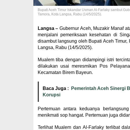
Bupati Aceh Timur Iskandar Usman Al-Farlaky sambut Gub
Tamora, Kota Langsa, Rabu (14/5/2025).
Langsa –
Gubernur Aceh, Muzakir Manaf at
menjalani pemeriksaan kesehatan di Sing
disambut langsung oleh Bupati Aceh Timur,
Langsa, Rabu (14/5/2025).
Mualem tiba dengan didampingi istri tercint
dilakukan usai meresmikan Pos Pelayana
Kecamatan Birem Bayeun.
Baca Juga :
Pemerintah Aceh Sinergi
Korupsi
Pertemuan antara keduanya berlangsun
menikmati sop hangat. Pertemuan juga dida
Terlihat Mualem dan Al-Farlaky terlibat d