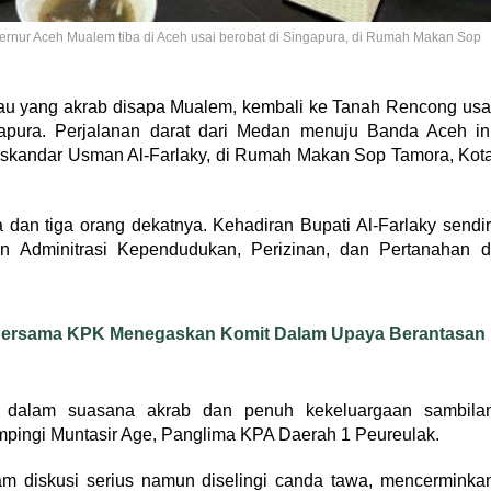
ernur Aceh Mualem tiba di Aceh usai berobat di Singapura, di Rumah Makan Sop
au yang akrab disapa Mualem, kembali ke Tanah Rencong usa
apura. Perjalanan darat dari Medan menuju Banda Aceh in
 Iskandar Usman Al-Farlaky, di Rumah Makan Sop Tamora, Kot
a dan tiga orang dekatnya. Kehadiran Bupati Al-Farlaky sendir
n Adminitrasi Kependudukan, Perizinan, dan Pertanahan d
 Bersama KPK Menegaskan Komit Dalam Upaya Berantasan
g dalam suasana akrab dan penuh kekeluargaan sambila
mpingi Muntasir Age, Panglima KPA Daerah 1 Peureulak.
alam diskusi serius namun diselingi canda tawa, mencerminka