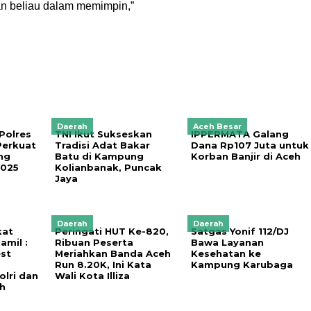
n beliau dalam memimpin,”
Daerah
Aceh Besar
Polres
TNI Ikut Sukseskan
IPPERMATA Galang
erkuat
Tradisi Adat Bakar
Dana Rp107 Juta untuk
ng
Batu di Kampung
Korban Banjir di Aceh
2025
Kolianbanak, Puncak
Jaya
Daerah
Daerah
kat
Peringati HUT Ke-820,
Satgas Yonif 112/DJ
amil :
Ribuan Peserta
Bawa Layanan
st
Meriahkan Banda Aceh
Kesehatan ke
g
Run 8.20K, Ini Kata
Kampung Karubaga
lri dan
Wali Kota Illiza
h