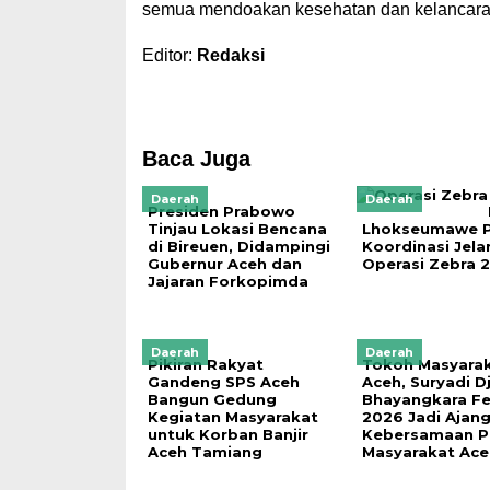
semua mendoakan kesehatan dan kelancara
Editor:
Redaksi
Baca Juga
Daerah
Daerah
Presiden Prabowo
Tinjau Lokasi Bencana
Lhokseumawe P
di Bireuen, Didampingi
Koordinasi Jela
Gubernur Aceh dan
Operasi Zebra 
Jajaran Forkopimda
Daerah
Daerah
Pikiran Rakyat
Tokoh Masyara
Gandeng SPS Aceh
Aceh, Suryadi Dj
Bangun Gedung
Bhayangkara Fe
Kegiatan Masyarakat
2026 Jadi Ajan
untuk Korban Banjir
Kebersamaan Po
Aceh Tamiang
Masyarakat Ace